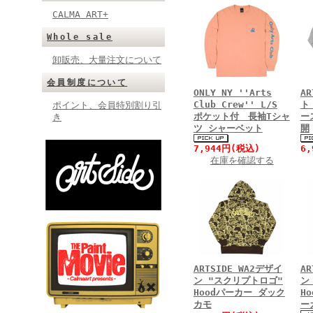
CALMA ART+
Whole sale
卸販売、大量注文について
会員制度について
ONLY NY ''Arts
A
Club Crew'' L/S
ト
ポイント、会員特別割り引
ポケット付 長袖Tシャ
ー
き
ツ シャーベット
開
7,944円(税込)
6
在庫を確認する
ARTSIDE WA2デザイ
AR
ン "スクリプトロゴ"
ン
Hoodパーカー ダック
H
カモ
ー