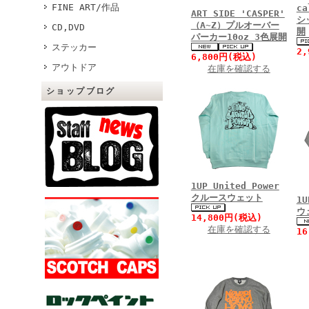
FINE ART/作品
c
ART SIDE 'CASPER'
シ
（A~Z）プルオーバー
CD,DVD
開
パーカー10oz 3色展開
ステッカー
2
6,800円(税込)
アウトドア
在庫を確認する
ショップブログ
1UP United Power
クルースウェット
1
ウ
14,800円(税込)
在庫を確認する
1