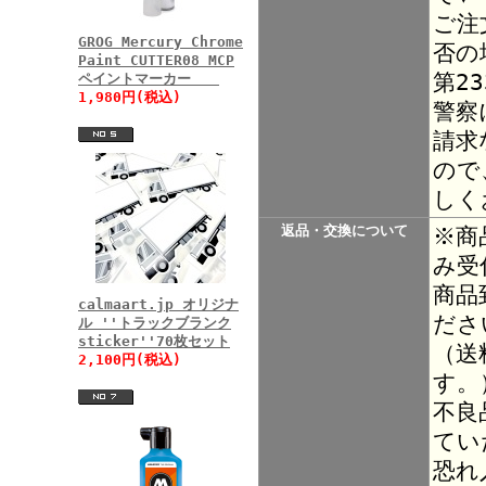
ご注
GROG Mercury Chrome
否の
Paint CUTTER08 MCP
第2
ペイントマーカー
1,980円(税込)
警察
請求
ので
しく
返品・交換について
※商
み受
商品
calmaart.jp オリジナ
ださ
ル ''トラックブランク
sticker''70枚セット
（送
2,100円(税込)
す。
不良
てい
恐れ