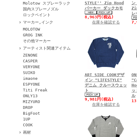
STYLE'' Zip Hood
ン
Molotow スプレーラック
パーカー ダックカモ
Z
国内スプレーノズル
レ
ロックペイント
8,963円(税込)
マーカー,インク
在庫を確認する
7
MOLOTOW
GROG INK
その他マーカー
アーティスト関連アイテム
ZENONE
CASPER
VERYONE
SUIKO
ART SIDE COOKデザ
ON
imaone
イン "LIFESTYLE"
"C
ESPYONE
デニム クルースウェッ
H
Titi Freak
ト
ッ
ル
ONLY13
9,981円(税込)
1
MIZYURO
在庫を確認する
DROP
BigFoot
1UP
COOK
画材