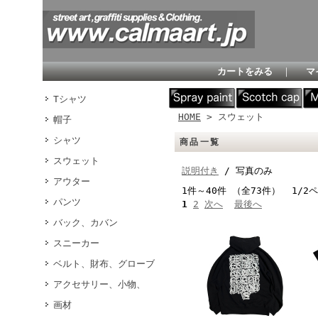
カートをみる
｜
マ
Tシャツ
HOME
> スウェット
帽子
シャツ
商品一覧
スウェット
説明付き
/ 写真のみ
アウター
1件～40件 （全73件） 1/2
パンツ
1
2
次へ
最後へ
バック、カバン
スニーカー
ベルト、財布、グローブ
アクセサリー、小物、
画材