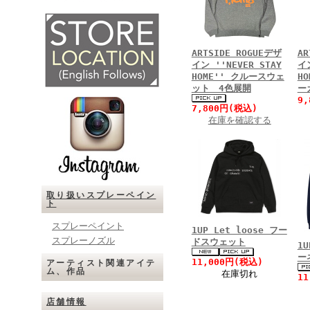
ARTSIDE ROGUEデザ
AR
イン ''NEVER STAY
イン
HOME'' クルースウェ
HO
ット 4色展開
ー
9
7,800円(税込)
在庫を確認する
取り扱いスプレーペイン
ト
スプレーペイント
1UP Let loose フー
スプレーノズル
ドスウェット
1U
ー
11,000円(税込)
アーティスト関連アイテ
ム、作品
在庫切れ
1
店舗情報