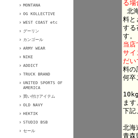
る場
MONTANA
北海
OG KOLLECTIVE
料と
WEST COAST etc
する
グーリン
す。
カンゴール
当店
ARMY WEAR
サイ
NIKE
だい
ADDICT
料の
TRUCK BRAND
何卒
UNITED SPORTS OF
AMERICA
10
買い付けアイテム
ます
OLD NAVY
下記
HEKTIK
STUDIO BSB
北海
セール
青森