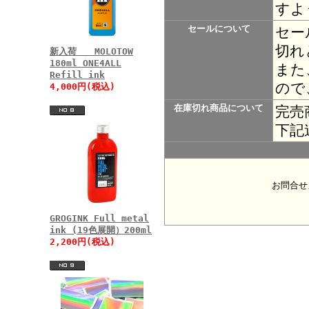
すよ
セールについて
セー
切れ
新入荷 MOLOTOW
180ml ONE4ALL
また
Refill ink
ので
4,000円(税込)
在庫切れ商品について
完売
下記
お問合せ
GROGINK Full metal
ink (19色展開）200ml
2,200円(税込)