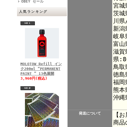
OBEY セール
宮城
人気ランキング
茨城
川県
新潟
岐阜
富山
滋賀
県:8
MOLOTOW Refill イン
鳥取
ク200ml “PERMANENT
徳島
PAINT ” 13色展開
3,960円(税込)
福岡
熊本
沖縄
発送について
【お
商品