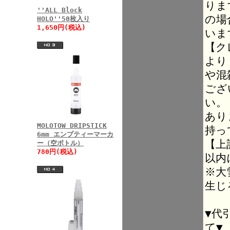
りま
''ALL Block
の場
HOLO''50枚入り
1,650円(税込)
いま
【ク
より
や混
ござ
い。
あり
MOLOTOW DRIPSTICK
持っ
6mm エンプティーマーカ
【上
ー（空ボトル）
780円(税込)
以内
※大
生じ
▼代
て▼