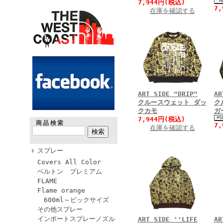
7,944円(税込)
7
在庫を確認する
ART SIDE "DRIP"
AR
クルースウェット ダッ
ク
クカモ
ガ
7,944円(税込)
商品検索
7
在庫を確認する
スプレー
Covers All Color
ベルトン プレミアム
FLAME
Flame orange
600ml～ビックサイズ
その他スプレー
インポートスプレーノズル
ART SIDE ''LIFE
AR