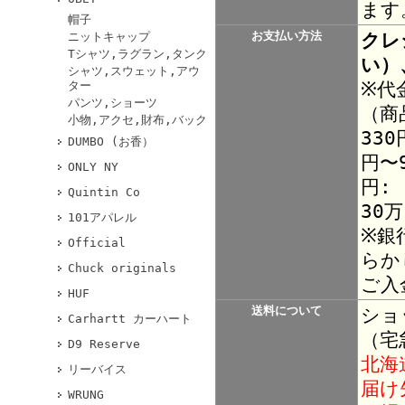
ます
帽子
お支払い方法
クレ
ニットキャップ
Tシャツ,ラグラン,タンク
い）
シャツ,スウェット,アウ
※代
ター
パンツ,ショーツ
（商
小物,アクセ,財布,バック
330
DUMBO (お香）
円〜9
ONLY NY
円:
Quintin Co
30
101アパレル
※銀
Official
らか
Chuck originals
ご入
HUF
送料について
ショ
Carhartt カーハート
（宅
D9 Reserve
北海
リーバイス
届け
WRUNG