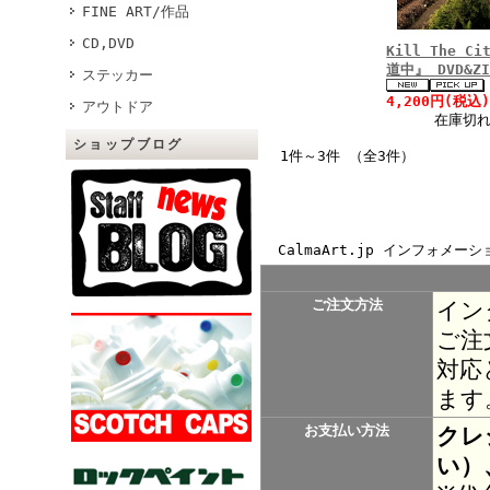
FINE ART/作品
CD,DVD
Kill The C
道中』 DVD&ZI
ステッカー
4,200円(税込
アウトドア
在庫切
ショップブログ
1件～3件 （全3件）
CalmaArt.jp インフォメーシ
ご注文方法
イン
ご注
対応
ます
お支払い方法
クレ
い）