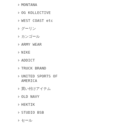
MONTANA
OG KOLLECTIVE
WEST COAST etc
グーリン
カンゴール
ARMY WEAR
NIKE
ADDICT
TRUCK BRAND
UNITED SPORTS OF
AMERICA
買い付けアイテム
OLD NAVY
HEKTIK
STUDIO BSB
セール