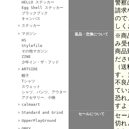
警察
HELLO ステッカー
Egg Shell ステッカー
請求
ブラックブック
ので
キャンバス
しく
ステッカー
マガジン
返品・交換について
※商
HS
み受
Stylefile
商品
その他マガジン
ZINE
ださ
少年イン・ザ・フッド
（送
ARTSIDE
す。
帽子
不良
Tシャツ
スウェット
てい
シャツ、パンツ、アウター
恐れ
アクセサリー、小物
すよ
calmaart
Standard and Grind
セールについて
セー
UpperPlayGround
切れ
OBEY