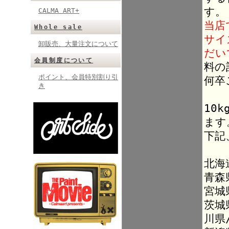
す。
CALMA ART+
当店
Whole sale
サイ
卸販売、大量注文について
だい
会員制度について
料の
ポイント、会員特別割り引
何卒
き
10
ます
下記
北海
青森
宮城
茨城
川県