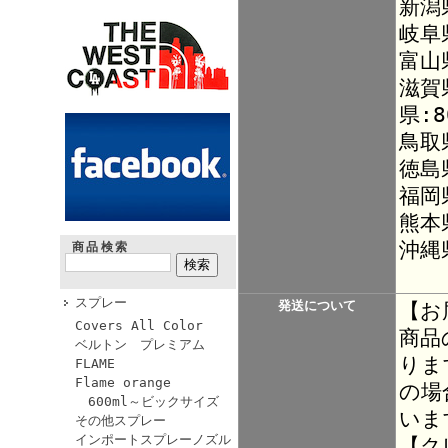
新潟
岐阜
富山
滋賀
県:8
鳥取
徳島
福岡
熊本
沖縄
商品検索
スプレー
発送について
【お
Covers All Color
商品
ベルトン プレミアム
りま
FLAME
Flame orange
の場
600ml～ビックサイズ
いま
その他スプレー
インポートスプレーノズル
【ク