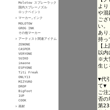
Molotow スプレーラック
より
国内スプレーノズル
や混
ロックペイント
マーカー,インク
ござ
MOLOTOW
い。
GROG INK
あり
その他マーカー
持っ
アーティスト関連アイテム
ZENONE
【上
CASPER
以内
VERYONE
※大
SUIKO
imaone
生じ
ESPYONE
Titi Freak
ONLY13
▼代
MIZYURO
て▼
DROP
BigFoot
ご注
1UP
否の
COOK
第2
画材