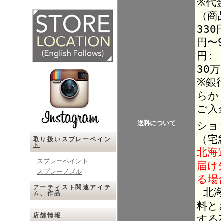
※代
（商
330
円〜9
円:
30
※銀
らか
ご入
送料について
ショ
（宅
取り扱いスプレーペイン
ト
北海
スプレーペイント
届け
スプレーノズル
る場
アーティスト関連アイテ
北海
ム、作品
料と
店舗情報
する