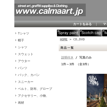
カートをみる
｜
マ
Tシャツ
HOME
> CD,DVD
帽子
シャツ
商品一覧
スウェット
説明付き
/ 写真のみ
アウター
1件～3件 （全3件）
パンツ
バック、カバン
スニーカー
ベルト、財布、グローブ
アクセサリー、小物、
画材