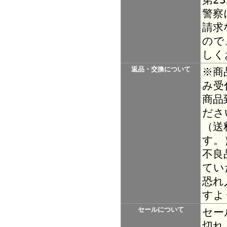
警察
請求
ので
しく
返品・交換について
※商
み受
商品
ださ
（送
す。
不良
てい
恐れ
すよ
セールについて
セー
切れ