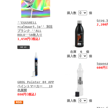
購入数
個
Grog 
''EGGSHELL
2,20
×calmaart.jp'' 別注
ブランク ''ALL
HOLO''50枚入り
1,650円(税込)
在庫 6 個
購入数
個
Sque
600円
GROG Pointer 04 APP
ペイントマーカー 19
色展開
880円(税込)
購入数
個