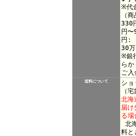
※代
（商
330
円〜9
円:
30
※銀
らか
ご入
送料について
ショ
（宅
北海
届け
る場
北海
料と