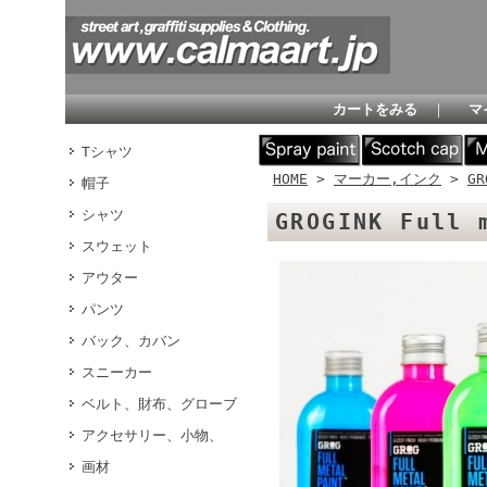
カートをみる
｜
マ
Tシャツ
HOME
>
マーカー,インク
>
GR
帽子
シャツ
GROGINK Full
スウェット
アウター
パンツ
バック、カバン
スニーカー
ベルト、財布、グローブ
アクセサリー、小物、
画材