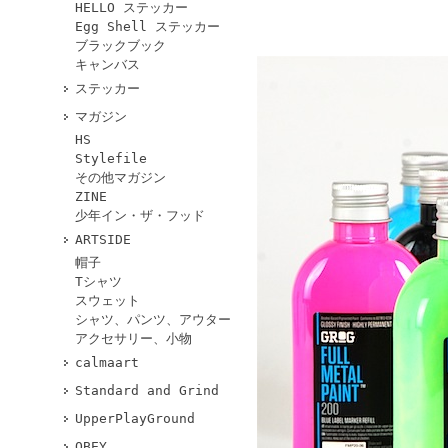
HELLO ステッカー
Egg Shell ステッカー
ブラックブック
キャンバス
ステッカー
マガジン
HS
Stylefile
その他マガジン
ZINE
少年イン・ザ・フッド
ARTSIDE
帽子
Tシャツ
スウェット
シャツ、パンツ、アウター
アクセサリー、小物
calmaart
Standard and Grind
UpperPlayGround
OBEY