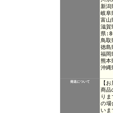
新潟
岐阜
富山
滋賀
県:8
鳥取
徳島
福岡
熊本
沖縄
発送について
【お
商品
りま
の場
いま