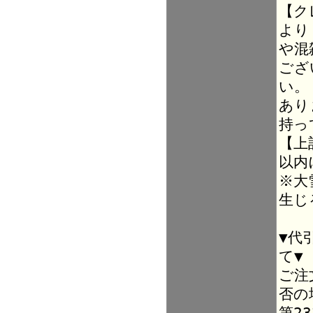
【ク
より
や混
ござ
い。
あり
持っ
【上
以内
※大
生じ
▼代
て▼
ご注
否の
第2