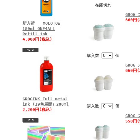
在庫切れ
GROG
660円
新入荷 MOLOTOW
180ml ONE4ALL
Refill ink
4,000円(税込)
購入数
個
GROG
660円
GROGINK Full metal
ink (19色展開）200ml
購入数
個
2,200円(税込)
GROG
550円