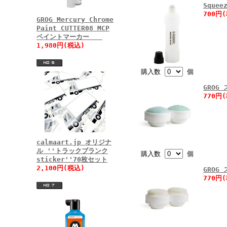
Sque
700円
GROG Mercury Chrome
Paint CUTTER08 MCP
ペイントマーカー
1,980円(税込)
購入数
個
GROG
770円
calmaart.jp オリジナ
ル ''トラックブランク
購入数
個
sticker''70枚セット
2,100円(税込)
GROG
770円