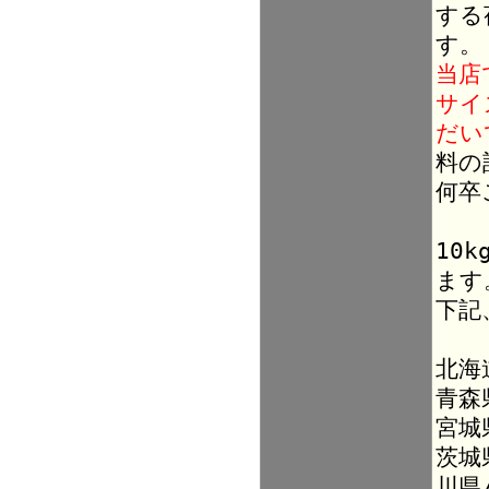
する
す。
当店
サイ
だい
料の
何卒
10
ます
下記
北海
青森
宮城
茨城
川県