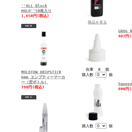
''ALL Block
HOLO''50枚入り
1,650円(税込)
商品を見る
GROG 
407円
在庫 8 個
MOLOTOW DRIPSTICK
購入数
個
6mm エンプティーマーカ
ー（空ボトル）
Sque
780円(税込)
800円
購入数
個