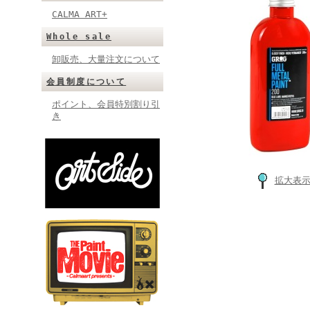
CALMA ART+
Whole sale
卸販売、大量注文について
会員制度について
ポイント、会員特別割り引
き
拡大表