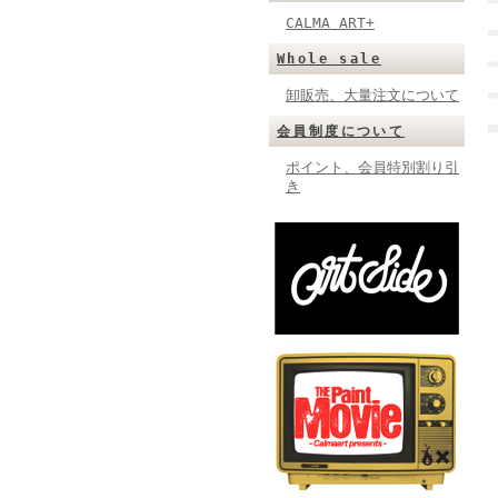
CALMA ART+
Whole sale
卸販売、大量注文について
会員制度について
ポイント、会員特別割り引
き