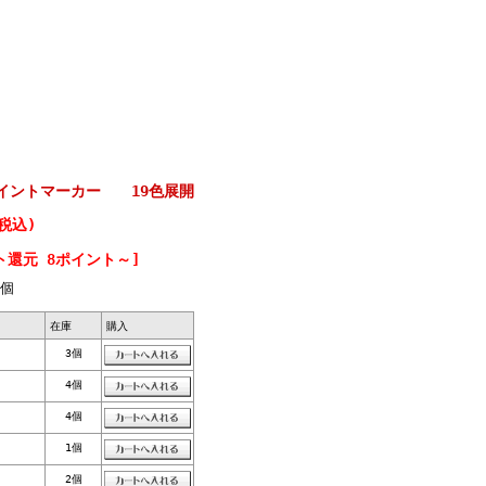
PP ペイントマーカー 19色展開
(税込)
ト還元 8ポイント～]
個
在庫
購入
3個
4個
4個
1個
2個