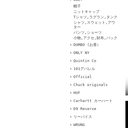
帽子
ニットキャップ
Tシャツ,ラグラン,タンク
シャツ,スウェット,アウ
ター
パンツ,ショーツ
小物,アクセ,財布,バック
DUMBO (お香）
ONLY NY
Quintin Co
101アパレル
Official
Chuck originals
HUF
Carhartt カーハート
D9 Reserve
リーバイス
WRUNG