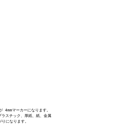
ブが 4mmマーカーになります。
ス、プラスチック、厚紙、紙、金属
がりになります。