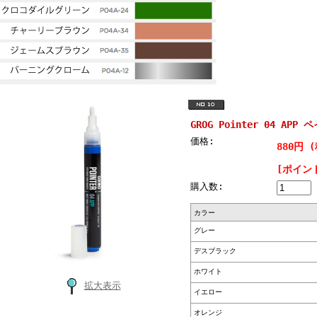
GROG Pointer 04 A
価格:
880円 
[ポイン
購入数:
カラー
グレー
デスブラック
ホワイト
拡大表示
イエロー
オレンジ