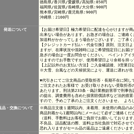
徳島県/香川県/愛媛県/高知県:850円
福岡県/佐賀県/長崎県/大分県:900円
熊本県/宮崎県/鹿児島県:900円
沖縄県：2100円
発送について
【お届け希望日】極力希望日に配達を心がけますが商
出来ない場合があります。お急ぎの場合は、ご連絡く
加送料がかかってしまう場合がございます、ご了承く
【クレジットカード払い・代金引換】原則、注文日よ
ますが、在庫状況や混雑時にはご希望指定日にお届け
急ぎの場合は一度お問合せください。 ペイントアイ
りますのでお手数ですが、使用希望日より余裕を持っ
【上記以外のお支払い方法】ご入金確認後、3営業日
※大雪、台風などの天候状況により、運送に遅れが生
▼代引きにてご注文商品の受取拒否・長期不在に関し
ご注文されたお客様で お受け取りされない受取拒否
あたります。刑法第233条・偽計業務妨害罪で刑事告
の提出、調査費用も含めた損害賠償請求など法的措置
すので、予めご了承の上ご注文くださいませ。 よろ
返品・交換について
※商品注文後１週間以内、未着用、未使用の商品のみ
商品到着から1週間以内にメールにて必ずご連絡くだ
（送料、手数料はお客様ご負担でお願いしております
不良品、誤品配送の際、送料は当社負担で対応させて
恐れ入りますがセール品の返品はご遠慮くださいます