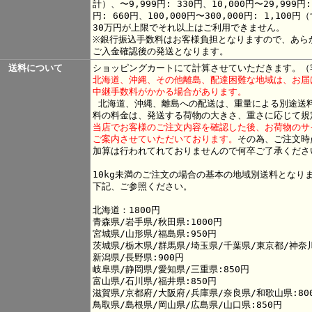
計）、〜9,999円: 330円、10,000円〜29,999円:
円: 660円、100,000円〜300,000円: 1,1
30万円が上限でそれ以上はご利用できません。
※銀行振込手数料はお客様負担となりますので、あら
ご入金確認後の発送となります。
送料について
ショッピングカートにて計算させていただきます。
（
北海道、沖縄、その他離島、配達困難な地域は、お届
中継手数料がかかる場合があります。
北海道、沖縄、離島への配送は、重量による別途送
料の料金は、発送する荷物の大きさ、重さに応じて規
当店でお客様のご注文内容を確認した後、お荷物のサ
ご案内させていただいております。
その為、ご注文時
加算は行われてれておりませんので何卒ご了承くださ
10kg未満のご注文の場合の基本の地域別送料となり
下記、ご参照ください。
北海道：1800円
青森県/岩手県/秋田県:1000円
宮城県/山形県/福島県:950円
茨城県/栃木県/群馬県/埼玉県/千葉県/東京都/神奈川
新潟県/長野県:900円
岐阜県/静岡県/愛知県/三重県:850円
富山県/石川県/福井県:850円
滋賀県/京都府/大阪府/兵庫県/奈良県/和歌山県:80
鳥取県/島根県/岡山県/広島県/山口県:850円