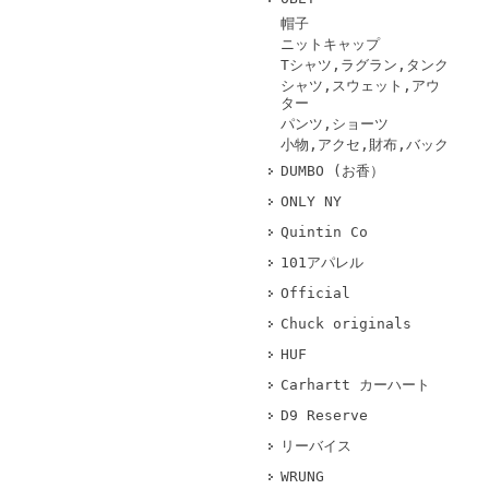
帽子
ニットキャップ
Tシャツ,ラグラン,タンク
シャツ,スウェット,アウ
ター
パンツ,ショーツ
小物,アクセ,財布,バック
DUMBO (お香）
ONLY NY
Quintin Co
101アパレル
Official
Chuck originals
HUF
Carhartt カーハート
D9 Reserve
リーバイス
WRUNG