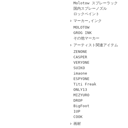
Molotow スプレーラック
国内スプレーノズル
ロックペイント
マーカー,インク
MOLOTOW
GROG INK
その他マーカー
アーティスト関連アイテム
ZENONE
CASPER
VERYONE
SUIKO
imaone
ESPYONE
Titi Freak
ONLY13
MIZYURO
DROP
BigFoot
1UP
COOK
画材