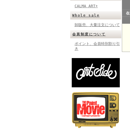
CALMA ART+
在
Whole sale
卸販売、大量注文について
会員制度について
ポイント、会員特別割り引
き