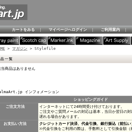
カートをみる
｜
マイページへログイン
｜
ご利用案内
｜
OME
>
マガジン
> Stylefile
商品一覧
該当商品はありません
lmaArt.jp インフォメーション
ショッピングガイド
ご注文方法
インターネットにて24時間受け付けております。
ご注文やご質問メールの対応は基本，当日か翌日の対
遅れる場合があります。
お支払い方法
クレジットカード決済、代金引換、銀行振込（前払い
※代金引換をご利用の際は、手数料として引換金額（