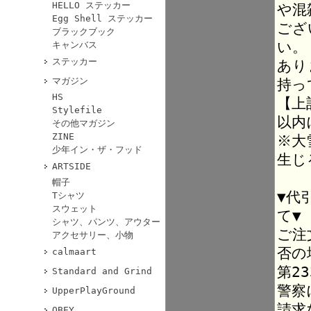
HELLO ステッカー
や混
Egg Shell ステッカー
ござ
ブラックブック
い。
キャンバス
ステッカー
あり
マガジン
持っ
HS
【上
Stylefile
以内
その他マガジン
ZINE
※大
少年イン・ザ・フッド
生じ
ARTSIDE
帽子
▼代
Tシャツ
スウェット
て▼
シャツ、パンツ、アウター
ご注
アクセサリー、小物
否の
calmaart
第2
Standard and Grind
警察
UpperPlayGround
請求
OBEY