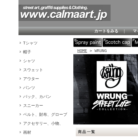
カートをみる
｜
マ
Tシャツ
HOME
> WRUNG
帽子
シャツ
スウェット
アウター
パンツ
バック、カバン
スニーカー
ベルト、財布、グローブ
アクセサリー、小物、
商品一覧
画材