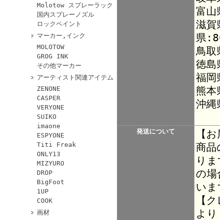
Molotow スプレーラック
富山
国内スプレーノズル
滋賀
ロックペイント
県:8
マーカー,インク
MOLOTOW
鳥取
GROG INK
徳島
その他マーカー
福岡
アーティスト関連アイテム
熊本
ZENONE
CASPER
沖縄
VERYONE
SUIKO
imaone
発送について
【お
ESPYONE
Titi Freak
商品
ONLY13
りま
MIZYURO
の場
DROP
BigFoot
いま
1UP
【ク
COOK
より
画材