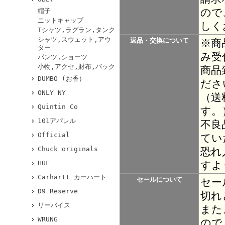
ので
帽子
ニットキャップ
しく
Tシャツ,ラグラン,タンク
シャツ,スウェット,アウ
返品・交換について
※商
ター
み受
パンツ,ショーツ
小物,アクセ,財布,バック
商品
DUMBO (お香）
ださ
ONLY NY
（送
Quintin Co
す。
101アパレル
不良
Official
てい
Chuck originals
恐れ
すよ
HUF
Carhartt カーハート
セールについて
セー
D9 Reserve
切れ
リーバイス
また
WRUNG
ので