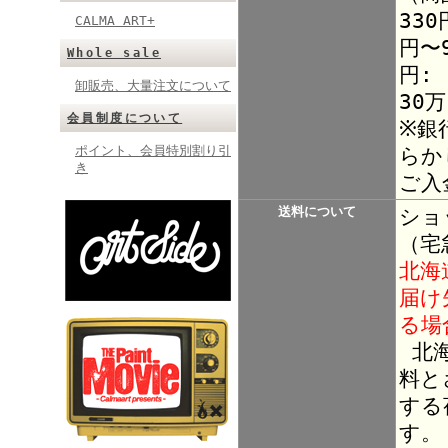
330
CALMA ART+
円〜9
Whole sale
円:
卸販売、大量注文について
30
会員制度について
※銀
ポイント、会員特別割り引
らか
き
ご入
送料について
ショ
（宅
北海
届け
る場
北海
料と
する
す。