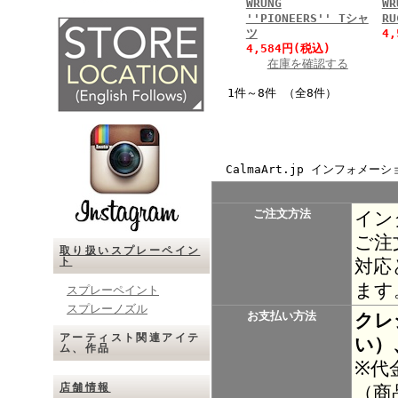
WRUNG
WR
''PIONEERS'' Tシャ
R
ツ
4
4,584円(税込)
在庫を確認する
1件～8件 （全8件）
CalmaArt.jp インフォメーシ
ご注文方法
イン
ご注
取り扱いスプレーペイン
ト
対応
ます
スプレーペイント
スプレーノズル
お支払い方法
クレ
アーティスト関連アイテ
い）
ム、作品
※代
店舗情報
（商