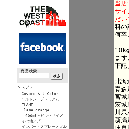
当店
サイ
だい
料の
何卒
10
ます
下記
商品検索
北海
スプレー
青森
Covers All Color
宮城
ベルトン プレミアム
茨城
FLAME
Flame orange
川県
600ml～ビックサイズ
新潟
その他スプレー
岐阜
インポートスプレーノズル