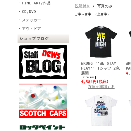
FINE ART/作品
説明付き
/ 写真のみ
CD,DVD
1件～8件 （全8件）
ステッカー
アウトドア
ショップブログ
WRUNG ''WE STAY
WR
FLAY'' Tシャツ 2色
P
展開
4
4,584円(税込)
在庫を確認する