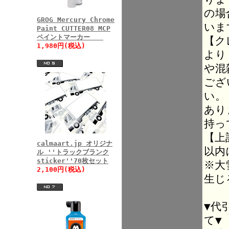
の場
GROG Mercury Chrome
いま
Paint CUTTER08 MCP
ペイントマーカー
【ク
1,980円(税込)
より
や混
ござ
い。
あり
持っ
【上
calmaart.jp オリジナ
以内
ル ''トラックブランク
sticker''70枚セット
※大
2,100円(税込)
生じ
▼代
て▼