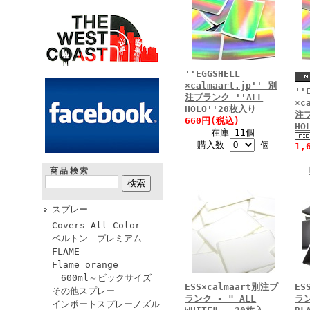
''EGGSHELL
×calmaart.jp'' 別
''
注ブランク ''ALL
×c
HOLO''20枚入り
注ブ
660円(税込)
HO
在庫 11個
購入数
個
1,
商品検索
スプレー
Covers All Color
ベルトン プレミアム
FLAME
Flame orange
600ml～ビックサイズ
ESS×calmaart別注ブ
ES
その他スプレー
ランク - " ALL
ラン
インポートスプレーノズル