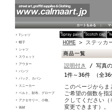
カートをみる
｜
マ
Tシャツ
HOME
> ステッカ
帽子
シャツ
商品一覧
スウェット
アウター
説明付き
/ 写真
パンツ
1件～36件 （全3
バック、カバン
このページからま
スニーカー
ご希望の個数を指
ベルト、財布、グローブ
クしてください（
アクセサリー、小物、
変更できます）。
画材