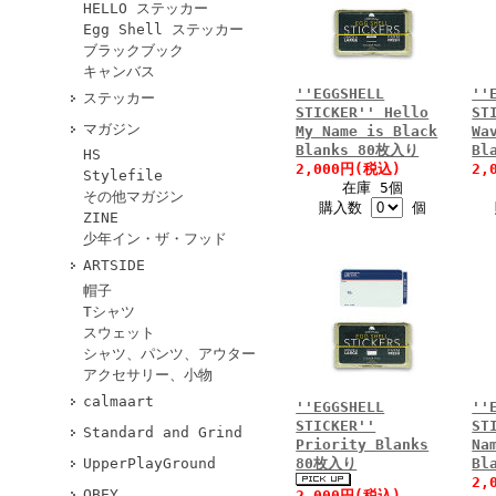
HELLO ステッカー
Egg Shell ステッカー
ブラックブック
キャンバス
''EGGSHELL
''
ステッカー
STICKER'' Hello
ST
マガジン
My Name is Black
Wa
Blanks 80枚入り
Bl
HS
2,000円(税込)
2,
Stylefile
在庫 5個
その他マガジン
購入数
個
ZINE
少年イン・ザ・フッド
ARTSIDE
帽子
Tシャツ
スウェット
シャツ、パンツ、アウター
アクセサリー、小物
calmaart
''EGGSHELL
''
STICKER''
ST
Standard and Grind
Priority Blanks
Na
80枚入り
Bl
UpperPlayGround
2,
OBEY
2,000円(税込)