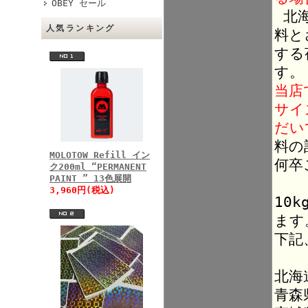
OBEY セール
北海
人気ランキング
料と
する
す。
当店
サイ
だい
料の
MOLOTOW Refill イン
何卒
ク200ml “PERMANENT
PAINT ” 13色展開
3,960円(税込)
10
ます
下記
北海
青森