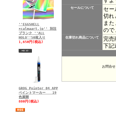
すよ
セールについて
セー
切れ
また
''EGGSHELL
×calmaart.jp'' 別注
ので
ブランク ''ALL
HOLO''50枚入り
在庫切れ商品について
完売
1,650円(税込)
下記
お問合せ
GROG Pointer 04 APP
ペイントマーカー 19
色展開
880円(税込)