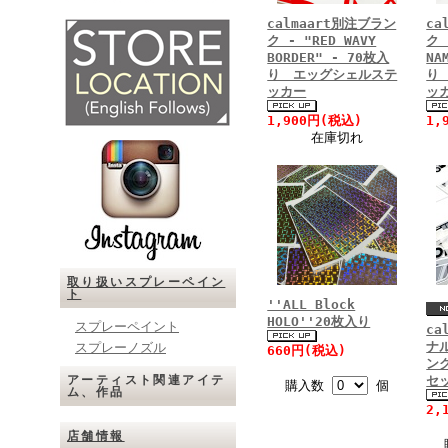
calmaart別注ブラン
ca
ク - "RED WAVY
ク 
BORDER" - 70枚入
NA
り エッグシェルステ
り
ッカー
ッ
1,900円(税込)
1,
在庫切れ
取り扱いスプレーペイン
ト
''ALL Block
HOLO''20枚入り
スプレーペイント
ca
ナ
スプレーノズル
660円(税込)
ンク
セ
アーティスト関連アイテ
購入数
個
ム、作品
2,
店舗情報