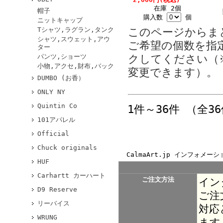
在庫 2個
帽子
購入数
個
ニットキャップ
このページからま
Tシャツ,ラグラン,タンク
シャツ,スウェット,アウ
ご希望の個数を指
ター
クしてください（
パンツ,ショーツ
小物,アクセ,財布,バック
変更できます）。
DUMBO (お香）
ONLY NY
Quintin Co
1件～36件 （全3
101アパレル
Official
Chuck originals
CalmaArt.jp インフォメーシ
HUF
Carhartt カーハート
ご注文方法
イン
D9 Reserve
ご注
リーバイス
対応
WRUNG
ます