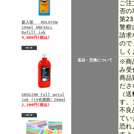
ご注
否の
第2
新入荷 MOLOTOW
警察
180ml ONE4ALL
Refill ink
請求
4,000円(税込)
ので
しく
返品・交換について
※商
み受
商品
ださ
（送
GROGINK Full metal
ink (19色展開）200ml
す。
2,200円(税込)
不良
てい
恐れ