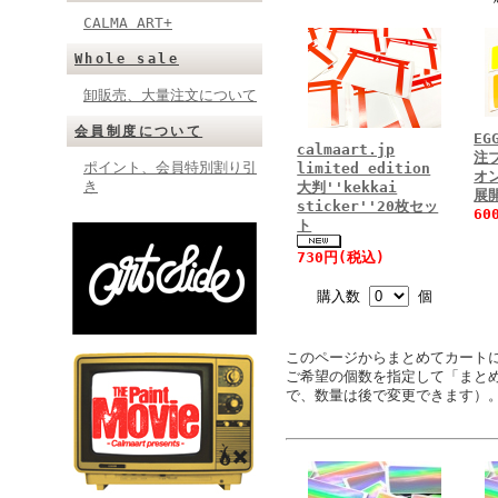
CALMA ART+
Whole sale
卸販売、大量注文について
会員制度について
EG
calmaart.jp
注ブ
ポイント、会員特別割り引
limited edition
オ
き
大判''kekkai
展
sticker''20枚セッ
60
ト
730円(税込)
購入数
個
このページからまとめてカート
ご希望の個数を指定して「まと
で、数量は後で変更できます）