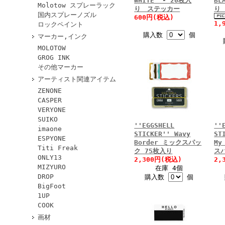
WHITE" - 20枚入
BL
Molotow スプレーラック
り ステッカー
り
国内スプレーノズル
600円(税込)
1,
ロックペイント
購入数
個
マーカー,インク
MOLOTOW
GROG INK
その他マーカー
アーティスト関連アイテム
ZENONE
CASPER
VERYONE
SUIKO
''EGGSHELL
''
imaone
STICKER'' Wavy
ST
ESPYONE
Border ミックスパッ
My
Titi Freak
ク 75枚入り
ス
ONLY13
2,300円(税込)
2,
MIZYURO
在庫 4個
DROP
購入数
個
BigFoot
1UP
COOK
画材