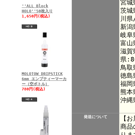
宮城
''ALL Block
茨城
HOLO''50枚入り
1,650円(税込)
川県
新潟
岐阜
富山
滋賀
県:8
鳥取
MOLOTOW DRIPSTICK
徳島
6mm エンプティーマーカ
福岡
ー（空ボトル）
780円(税込)
熊本
沖縄
発送について
【お
商品
りま