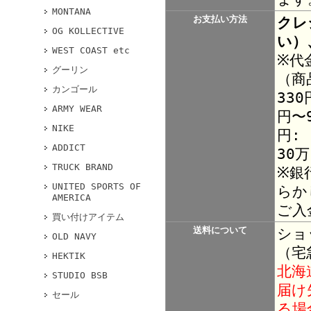
MONTANA
お支払い方法
クレ
OG KOLLECTIVE
い）
WEST COAST etc
※代
グーリン
（商
カンゴール
330
ARMY WEAR
円〜9
NIKE
円:
ADDICT
30
TRUCK BRAND
※銀
UNITED SPORTS OF
らか
AMERICA
ご入
買い付けアイテム
送料について
ショ
OLD NAVY
（宅
HEKTIK
北海
STUDIO BSB
届け
セール
る場