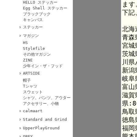
HELLO ステッカー
ます
Egg Shell ステッカー
下記
ブラックブック
キャンバス
ステッカー
北海
マガジン
青森
HS
宮城
Stylefile
茨城
その他マガジン
ZINE
川県
少年イン・ザ・フッド
新潟
ARTSIDE
岐阜
帽子
富山
Tシャツ
スウェット
滋賀
シャツ、パンツ、アウター
県:8
アクセサリー、小物
鳥取
calmaart
徳島
Standard and Grind
福岡
UpperPlayGround
熊本
OBEY