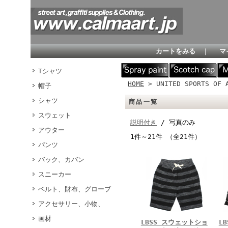
カートをみる
｜
マ
Tシャツ
HOME
> UNITED SPORTS OF 
帽子
シャツ
商品一覧
スウェット
説明付き
/ 写真のみ
アウター
1件～21件 （全21件）
パンツ
バック、カバン
スニーカー
ベルト、財布、グローブ
アクセサリー、小物、
画材
LBSS スウェットショ
L