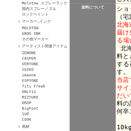
Molotow スプレーラック
送料について
ショ
国内スプレーノズル
ロックペイント
（宅
マーカー,インク
北海
MOLOTOW
届け
GROG INK
る場
その他マーカー
アーティスト関連アイテム
北海
ZENONE
料と
CASPER
する
VERYONE
SUIKO
す。
imaone
当店
ESPYONE
Titi Freak
サイ
ONLY13
だい
MIZYURO
料の
DROP
BigFoot
何卒
1UP
COOK
10
画材