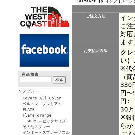
CalmaArt.jp インフォメーシ
ご注文方法
イン
ご注
対応
ます
お支払い方法
クレ
い）
※代
商品検索
（商
330
スプレー
円〜9
Covers All Color
円:
ベルトン プレミアム
30
FLAME
Flame orange
※銀
600ml～ビックサイズ
らか
その他スプレー
ご入
インポートスプレーノズル