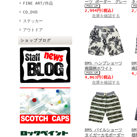
ーツ ボーダー グレー
ネ
FINE ART/作品
2,994円(税込)
2
CD,DVD
在庫を確認する
ステッカー
アウトドア
ショップブログ
BMS ヘンプショーツ
B
南国柄ホワイト
南
4
4,063円(税込)
在庫を確認する
BMS パイルショーツ
B
タイガーカモボーダー
植