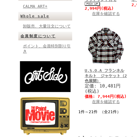
2
CALMA ART+
2,994円(税込)
在庫を確認する
Whole sale
卸販売、大量注文について
会員制度について
ポイント、会員特別割り引
き
U,S,O,A フランネル
キルト ジャケット（2
色展開）
定価: 10,481円
(税込)
価格: 7,944円(税込)
在庫を確認する
1件～21件 （全21件）