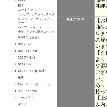
沖縄
帽子
ニットキャップ
Tシャツ,ラグラン,タンク
シャツ,スウェット,アウ
発送について
【お
ター
商品
パンツ,ショーツ
小物,アクセ,財布,バック
りま
DUMBO (お香）
の場
ONLY NY
いま
Quintin Co
【ク
101アパレル
より
Official
や混
Chuck originals
ござ
い。
HUF
あり
Carhartt カーハート
持っ
D9 Reserve
【上
リーバイス
以内
WRUNG