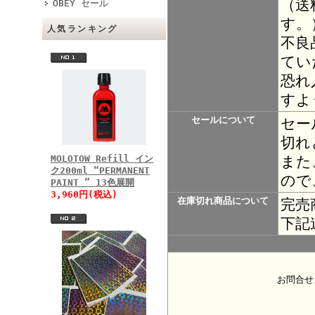
（送
OBEY セール
す。
人気ランキング
不良
てい
恐れ
すよ
セールについて
セー
切れ
また
MOLOTOW Refill イン
ク200ml “PERMANENT
ので
PAINT ” 13色展開
3,960円(税込)
在庫切れ商品について
完売
下記
お問合せ