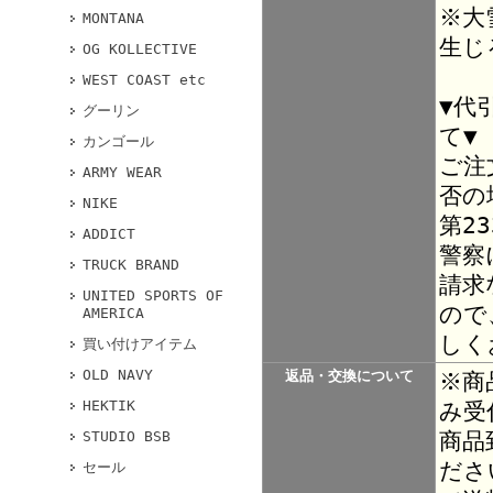
※大
MONTANA
生じ
OG KOLLECTIVE
WEST COAST etc
▼代
グーリン
て▼
カンゴール
ご注
ARMY WEAR
否の
NIKE
第2
ADDICT
警察
TRUCK BRAND
請求
UNITED SPORTS OF
ので
AMERICA
しく
買い付けアイテム
OLD NAVY
返品・交換について
※商
HEKTIK
み受
商品
STUDIO BSB
ださ
セール