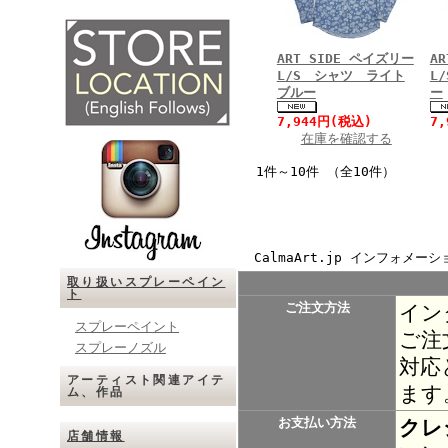
ART SIDE ペイズリー
A
L/S シャツ ライト
L
ブルー
ー
7,944円(税込)
7
在庫を確認する
1件～10件 （全10件）
CalmaArt.jp インフォメーシ
取り扱いスプレーペイン
ト
ご注文方法
イン
スプレーペイント
ご注
スプレーノズル
対応
アーティスト関連アイテ
ます
ム、作品
お支払い方法
クレ
店舗情報