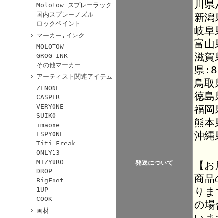
川県
Molotow スプレーラック
国内スプレーノズル
新潟
ロックペイント
岐阜
マーカー,インク
富山
MOLOTOW
滋賀
GROG INK
その他マーカー
県:8
アーティスト関連アイテム
鳥取
ZENONE
徳島
CASPER
VERYONE
福岡
SUIKO
熊本
imaone
沖縄
ESPYONE
Titi Freak
ONLY13
MIZYURO
発送について
【お
DROP
商品
BigFoot
りま
1UP
COOK
の場
画材
いま