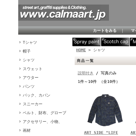
カートをみる
｜
マ
Tシャツ
HOME
> シャツ
帽子
シャツ
商品一覧
スウェット
説明付き
/ 写真のみ
アウター
1件～10件 （全10件）
パンツ
バック、カバン
スニーカー
ベルト、財布、グローブ
アクセサリー、小物、
画材
ART SIDE "LIFE
AR