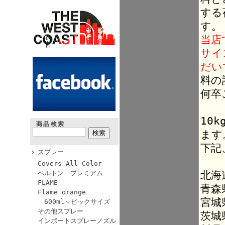
する
す。
当店
サイ
だい
料の
何卒
10
商品検索
ます
下記
スプレー
Covers All Color
北海
ベルトン プレミアム
FLAME
青森
Flame orange
宮城
600ml～ビックサイズ
その他スプレー
茨城
インポートスプレーノズル