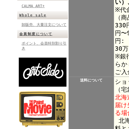
い）
CALMA ART+
※代
Whole sale
（商
330
卸販売、大量注文について
円〜9
会員制度について
円:
ポイント、会員特別割り引
30
き
※銀
らか
ご入
送料について
ショ
（宅
北海
届け
る場
北海
料と