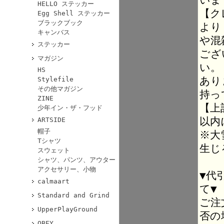
HELLO ステッカー
【ク
Egg Shell ステッカー
ブラックブック
より
キャンバス
や混
ステッカー
ござ
マガジン
い。
HS
あり
Stylefile
その他マガジン
持っ
ZINE
【上
少年イン・ザ・フッド
以内
ARTSIDE
帽子
※大
Tシャツ
生じ
スウェット
シャツ、パンツ、アウター
アクセサリー、小物
▼代
calmaart
て▼
Standard and Grind
ご注
UpperPlayGround
否の
OBEY