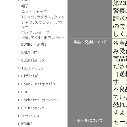
第2
帽子
警察
ニットキャップ
Tシャツ,ラグラン,タンク
請求
シャツ,スウェット,アウ
ので
ター
パンツ,ショーツ
しく
小物,アクセ,財布,バック
返品・交換について
※商
DUMBO (お香）
み受
ONLY NY
商品
Quintin Co
ださ
101アパレル
（送
Official
す。
Chuck originals
不良
HUF
てい
Carhartt カーハート
恐れ
D9 Reserve
すよ
リーバイス
セールについて
セー
WRUNG