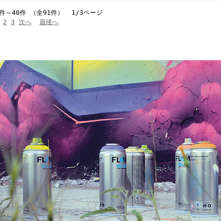
1件～40件 （全91件） 1/3ページ
2
3
次へ
最後へ