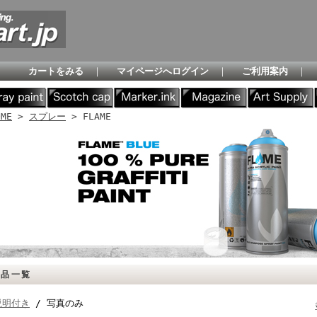
カートをみる
｜
マイページへログイン
｜
ご利用案内
｜
OME
>
スプレー
> FLAME
商品一覧
説明付き
/ 写真のみ