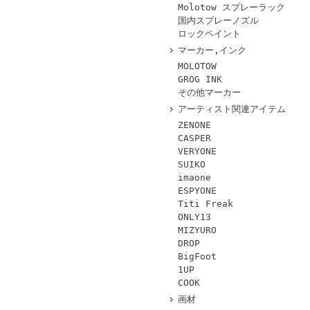
Molotow スプレーラック
国内スプレーノズル
ロックペイント
マーカー,インク
MOLOTOW
GROG INK
その他マーカー
アーティスト関連アイテム
ZENONE
CASPER
VERYONE
SUIKO
imaone
ESPYONE
Titi Freak
ONLY13
MIZYURO
DROP
BigFoot
1UP
COOK
画材