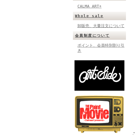
CALMA ART+
Whole sale
卸販売、大量注文について
会員制度について
ポイント、会員特別割り引
き