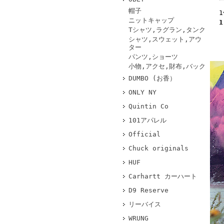
帽子
ニットキャップ
1
Tシャツ,ラグラン,タンク
シャツ,スウェット,アウ
ター
パンツ,ショーツ
小物,アクセ,財布,バック
DUMBO (お香）
ONLY NY
Quintin Co
101アパレル
Official
Chuck originals
HUF
Carhartt カーハート
D9 Reserve
リーバイス
WRUNG