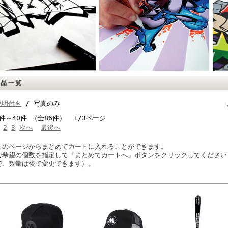
商品一覧
説明付き
/ 写真のみ
1件～40件 （全86件） 1/3ページ
2
3
次へ
最後へ
このページからまとめてカートに入れることができます。
ご希望の個数を指定して「まとめてカートへ」ボタンをクリックしてください
で、数量は後で変更できます）。