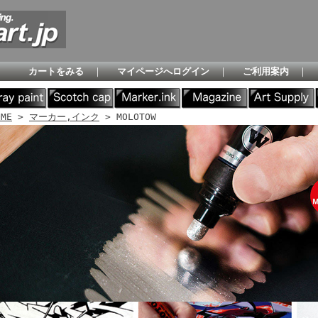
カートをみる
｜
マイページへログイン
｜
ご利用案内
｜
OME
>
マーカー,インク
> MOLOTOW