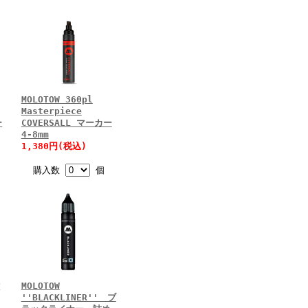
MOLOTOW 360pl
Masterpiece
ー
COVERSALL マーカー
4-8mm
1,380円(税込)
購入数
個
付
MOLOTOW
''BLACKLINER'' ブ