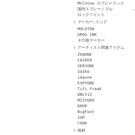
Molotow スプレーラック
国内スプレーノズル
ロックペイント
マーカー,インク
MOLOTOW
GROG INK
その他マーカー
アーティスト関連アイテム
ZENONE
CASPER
VERYONE
SUIKO
imaone
ESPYONE
Titi Freak
ONLY13
MIZYURO
DROP
BigFoot
1UP
COOK
画材