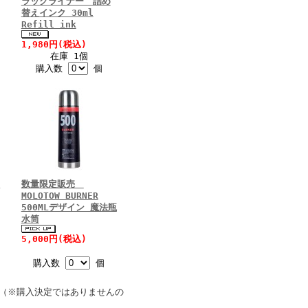
ラックライナー 詰め
替えインク 30ml
Refill ink
1,980円(税込)
在庫 1個
購入数
個
ー
数量限定販売
MOLOTOW BURNER
500MLデザイン 魔法瓶
水筒
5,000円(税込)
購入数
個
（※購入決定ではありませんの