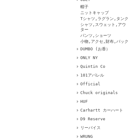
帽子
ニットキャップ
Tシャツ,ラグラン,タンク
シャツ,スウェット,アウ
ター
パンツ,ショーツ
小物,アクセ,財布,バック
DUMBO (お香）
ONLY NY
Quintin Co
101アパレル
Official
Chuck originals
HUF
Carhartt カーハート
D9 Reserve
リーバイス
WRUNG