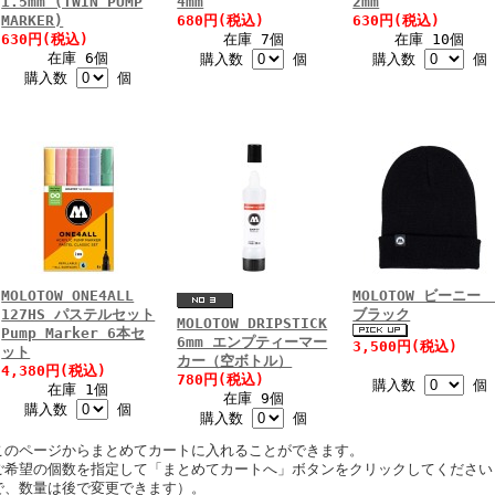
1.5mm (TWIN PUMP
4mm
2mm
MARKER)
680円(税込)
630円(税込)
630円(税込)
在庫 7個
在庫 10個
在庫 6個
購入数
個
購入数
個
購入数
個
MOLOTOW ONE4ALL
MOLOTOW ビーニ
127HS パステルセット
ブラック
MOLOTOW DRIPSTICK
Pump Marker 6本セ
6mm エンプティーマー
3,500円(税込)
ット
カー（空ボトル）
4,380円(税込)
780円(税込)
購入数
個
在庫 1個
在庫 9個
購入数
個
購入数
個
このページからまとめてカートに入れることができます。
ご希望の個数を指定して「まとめてカートへ」ボタンをクリックしてください
で、数量は後で変更できます）。