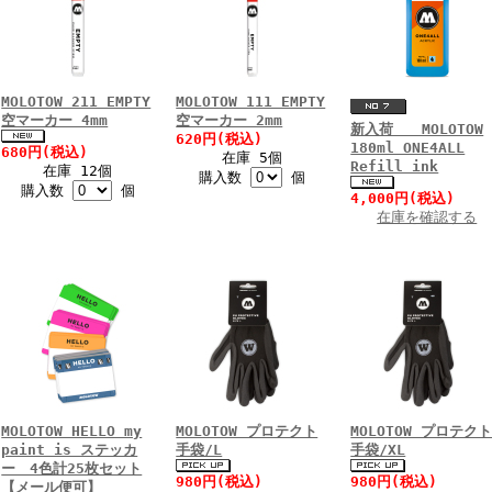
MOLOTOW 211 EMPTY
MOLOTOW 111 EMPTY
空マーカー 4mm
空マーカー 2mm
新入荷 MOLOTOW
620円(税込)
180ml ONE4ALL
680円(税込)
在庫 5個
Refill ink
在庫 12個
購入数
個
購入数
個
4,000円(税込)
在庫を確認する
MOLOTOW HELLO my
MOLOTOW プロテクト
MOLOTOW プロテク
paint is ステッカ
手袋/L
手袋/XL
ー 4色計25枚セット
980円(税込)
980円(税込)
【メール便可】