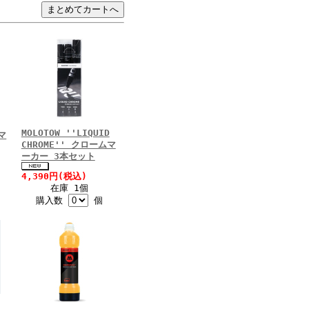
MOLOTOW ''LIQUID
空マ
CHROME'' クロームマ
ーカー 3本セット
4,390円(税込)
在庫 1個
購入数
個