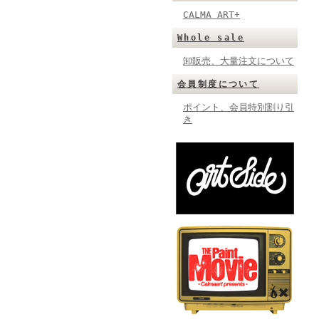
CALMA ART+
Whole sale
卸販売、大量注文について
会員制度について
ポイント、会員特別割り引
き