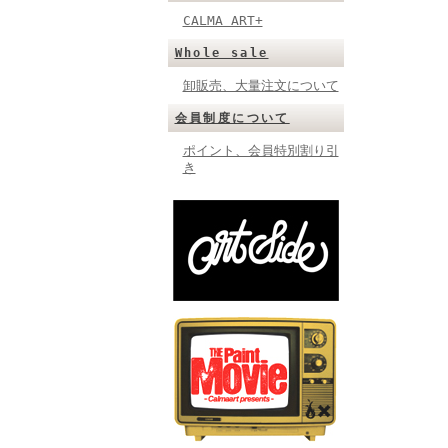
CALMA ART+
Whole sale
卸販売、大量注文について
会員制度について
ポイント、会員特別割り引
き