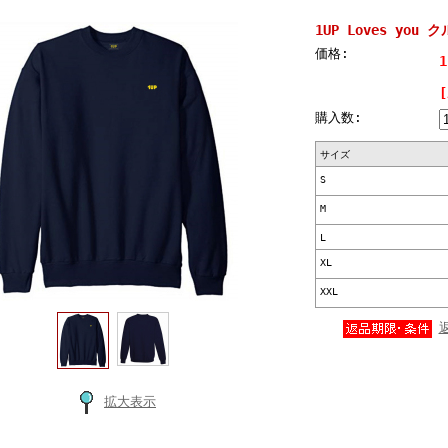
1UP Loves yo
価格:
1
購入数:
サイズ
S
M
L
XL
XXL
拡大表示