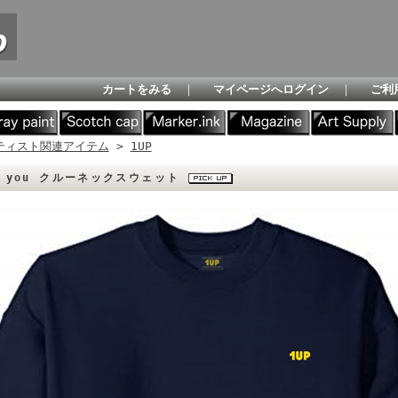
カートをみる
｜
マイページへログイン
｜
ご利
ティスト関連アイテム
>
1UP
es you クルーネックスウェット