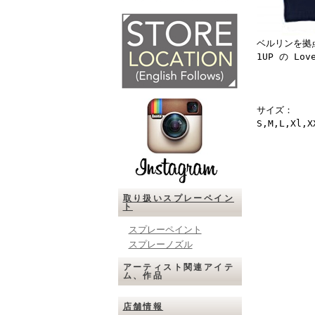
ベルリンを拠
1UP の L
サイズ：
S,M,L,Xl,X
取り扱いスプレーペイン
ト
スプレーペイント
スプレーノズル
アーティスト関連アイテ
ム、作品
店舗情報