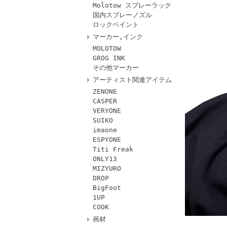
Molotow スプレーラック
国内スプレーノズル
ロックペイント
マーカー,インク
MOLOTOW
GROG INK
その他マーカー
アーティスト関連アイテム
ZENONE
CASPER
VERYONE
SUIKO
imaone
ESPYONE
Titi Freak
ONLY13
MIZYURO
DROP
BigFoot
1UP
COOK
画材