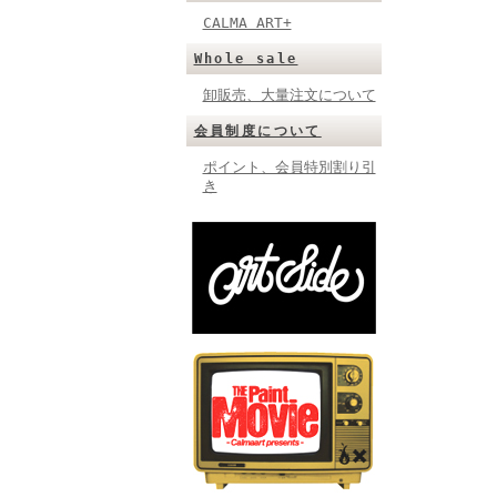
CALMA ART+
Whole sale
卸販売、大量注文について
会員制度について
ポイント、会員特別割り引
き