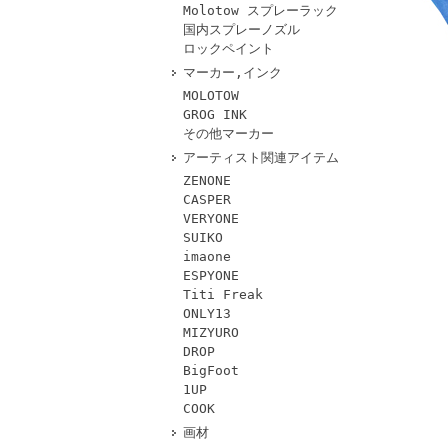
Molotow スプレーラック
国内スプレーノズル
ロックペイント
マーカー,インク
MOLOTOW
GROG INK
その他マーカー
アーティスト関連アイテム
ZENONE
CASPER
VERYONE
SUIKO
imaone
ESPYONE
Titi Freak
ONLY13
MIZYURO
DROP
BigFoot
1UP
COOK
画材