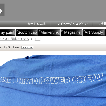
カートをみる
｜
マイページへログイン
｜
ご利
ティスト関連アイテム
>
1UP
in L/S Tee