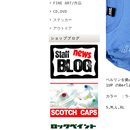
FINE ART/作品
CD,DVD
ステッカー
アウトドア
ショップブログ
ベルリンを拠
1UP のBerl
カラー ：ラ
S,M,L,XL