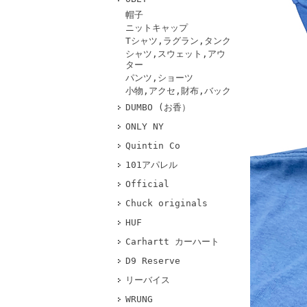
帽子
ニットキャップ
Tシャツ,ラグラン,タンク
シャツ,スウェット,アウ
ター
パンツ,ショーツ
小物,アクセ,財布,バック
DUMBO (お香）
ONLY NY
Quintin Co
101アパレル
Official
Chuck originals
HUF
Carhartt カーハート
D9 Reserve
リーバイス
WRUNG