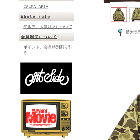
CALMA ART+
Whole sale
卸販売、大量注文について
拡大表
会員制度について
ポイント、会員特別割り引
き