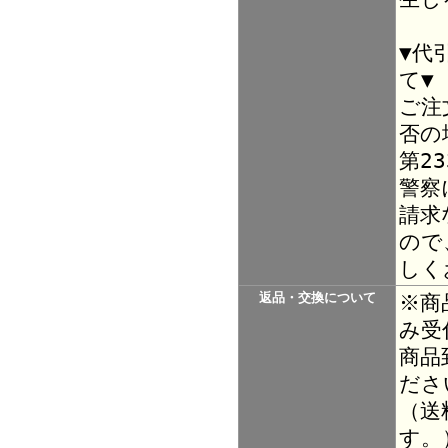
▼代
て▼
ご注
否の
第2
警察
請求
ので
しく
返品・交換について
※商
み受
商品
ださ
（送
す。