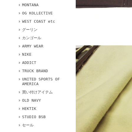
MONTANA
OG KOLLECTIVE
WEST COAST etc
グーリン
カンゴール
ARMY WEAR
NIKE
ADDICT
TRUCK BRAND
UNITED SPORTS OF
AMERICA
買い付けアイテム
OLD NAVY
HEKTIK
STUDIO BSB
セール