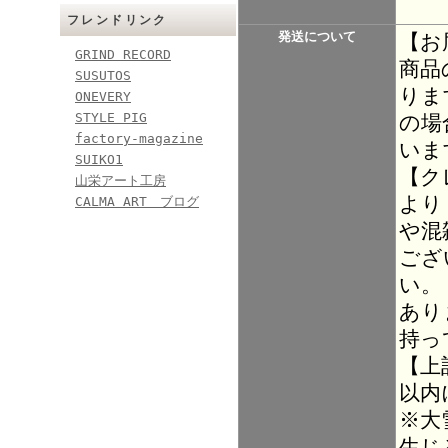
フレンドリンク
発送について
【お
GRIND RECORD
商品
SUSUTOS
りま
ONEVERY
STYLE PIG
の場
factory-magazine
いま
SUIKO1
【ク
山栄アート工房
より
CALMA ART ブログ
や混
ござ
い。
あり
持っ
【上
以内
※大
生じ