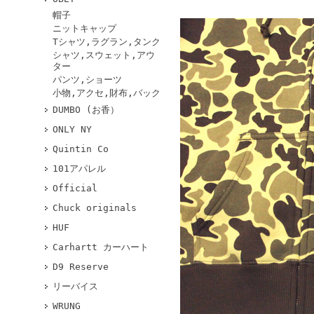
帽子
ニットキャップ
Tシャツ,ラグラン,タンク
シャツ,スウェット,アウ
ター
パンツ,ショーツ
小物,アクセ,財布,バック
DUMBO (お香）
ONLY NY
Quintin Co
101アパレル
Official
Chuck originals
HUF
Carhartt カーハート
D9 Reserve
リーバイス
WRUNG