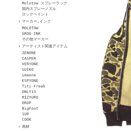
Molotow スプレーラック
国内スプレーノズル
ロックペイント
マーカー,インク
MOLOTOW
GROG INK
その他マーカー
アーティスト関連アイテム
ZENONE
CASPER
VERYONE
SUIKO
imaone
ESPYONE
Titi Freak
ONLY13
MIZYURO
DROP
BigFoot
1UP
COOK
画材