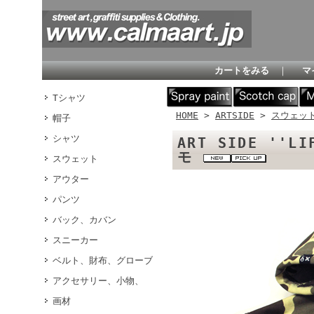
カートをみる
｜
マ
Tシャツ
HOME
>
ARTSIDE
>
スウェッ
帽子
シャツ
ART SIDE ''L
モ
スウェット
アウター
パンツ
バック、カバン
スニーカー
ベルト、財布、グローブ
アクセサリー、小物、
画材