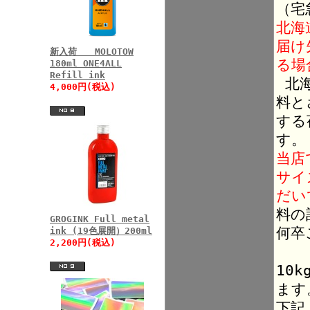
（宅
北海
届け
新入荷 MOLOTOW
る場
180ml ONE4ALL
Refill ink
北海
4,000円(税込)
料と
する
す。
当店
サイ
だい
料の
GROGINK Full metal
何卒
ink (19色展開）200ml
2,200円(税込)
10
ます
下記