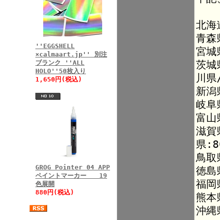
北海
青森
''EGGSHELL
宮城
×calmaart.jp'' 別注
茨城
ブランク ''ALL
HOLO''50枚入り
川県
1,650円(税込)
新潟
岐阜
富山
滋賀
県:8
鳥取
GROG Pointer 04 APP
徳島
ペイントマーカー 19
福岡
色展開
880円(税込)
熊本
沖縄