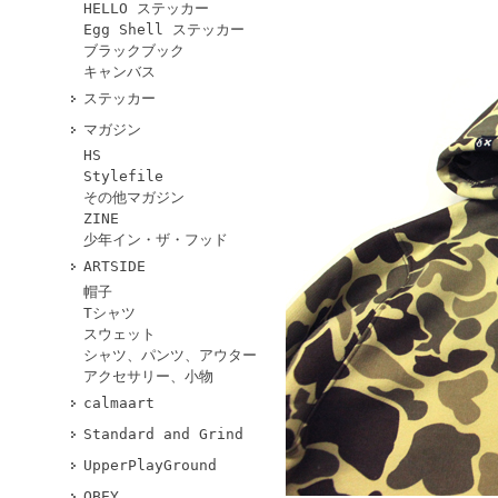
HELLO ステッカー
Egg Shell ステッカー
ブラックブック
キャンバス
ステッカー
マガジン
HS
Stylefile
その他マガジン
ZINE
少年イン・ザ・フッド
ARTSIDE
帽子
Tシャツ
スウェット
シャツ、パンツ、アウター
アクセサリー、小物
calmaart
Standard and Grind
UpperPlayGround
OBEY