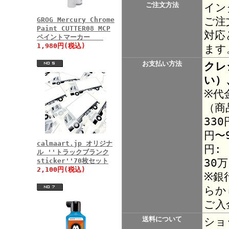
ご注文方法
イン
ご注
GROG Mercury Chrome
Paint CUTTER08 MCP
対応
ペイントマーカー
1,980円(税込)
ます
お支払い方法
クレ
い）
※代
（商
330
円〜9
calmaart.jp オリジナ
円:
ル ''トラックブランク
30
sticker''70枚セット
2,100円(税込)
※銀
らか
ご入
送料について
ショ