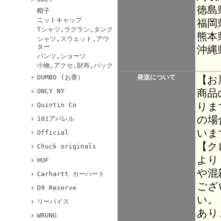
徳島
帽子
ニットキャップ
福岡
Tシャツ,ラグラン,タンク
熊本
シャツ,スウェット,アウ
ター
沖縄
パンツ,ショーツ
小物,アクセ,財布,バック
DUMBO (お香）
発送について
【お
商品
ONLY NY
りま
Quintin Co
の場
101アパレル
いま
Official
【ク
Chuck originals
より
HUF
や混
Carhartt カーハート
ござ
D9 Reserve
い。
リーバイス
あり
WRUNG