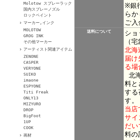
Molotow スプレーラック
※銀
国内スプレーノズル
らか
ロックペイント
ご入
マーカー,インク
MOLOTOW
送料について
ショ
GROG INK
（宅
その他マーカー
北海
アーティスト関連アイテム
ZENONE
届け
CASPER
る場
VERYONE
北海
SUIKO
imaone
料と
ESPYONE
する
Titi Freak
ONLY13
す。
MIZYURO
当店
DROP
BigFoot
サイ
1UP
だい
COOK
料の
画材