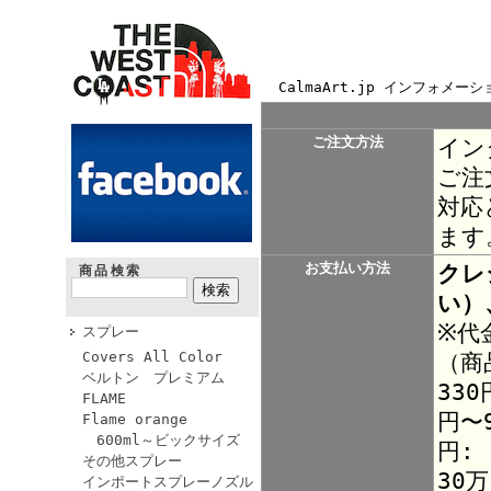
CalmaArt.jp インフォメーシ
ご注文方法
イン
ご注
対応
ます
お支払い方法
クレ
商品検索
い）
※代
スプレー
Covers All Color
（商
ベルトン プレミアム
330
FLAME
円〜9
Flame orange
600ml～ビックサイズ
円:
その他スプレー
30
インポートスプレーノズル