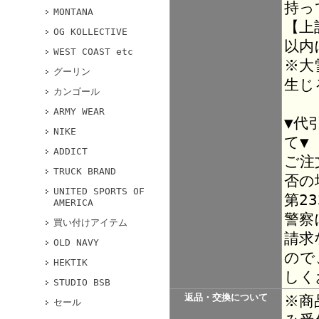
持っ
MONTANA
【上
OG KOLLECTIVE
以内
WEST COAST etc
※大
グーリン
生じ
カンゴール
ARMY WEAR
▼代
NIKE
て▼
ADDICT
ご注
TRUCK BRAND
否の
UNITED SPORTS OF
第2
AMERICA
警察
買い付けアイテム
請求
OLD NAVY
ので
HEKTIK
しく
STUDIO BSB
返品・交換について
※商
セール