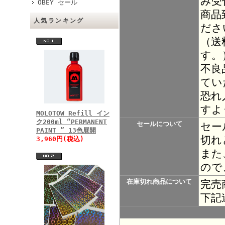
み受
OBEY セール
商品
人気ランキング
ださ
（送
す。
不良
てい
恐れ
すよ
MOLOTOW Refill イン
ク200ml “PERMANENT
セールについて
セー
PAINT ” 13色展開
切れ
3,960円(税込)
また
ので
在庫切れ商品について
完売
下記