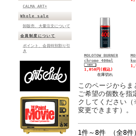
CALMA ART+
Whole sale
卸販売、大量注文について
会員制度について
ポイント、会員特別割り引
き
MOLOTOW BURNER
MO
chrome 400ml
ku
1
1,050円(税込)
在庫切れ
このページからま
ご希望の個数を指
クしてください（
変更できます）。
1件～8件 （全8件