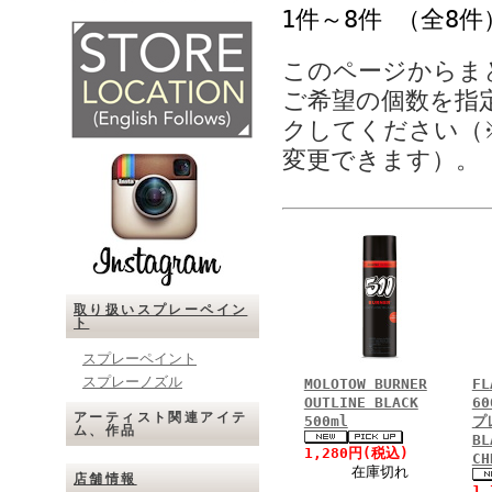
1件～8件 （全8件
このページからま
ご希望の個数を指
クしてください（
変更できます）。
取り扱いスプレーペイン
ト
スプレーペイント
スプレーノズル
MOLOTOW BURNER
FL
OUTLINE BLACK
60
アーティスト関連アイテ
500ml
プ
ム、作品
BL
1,280円(税込)
C
在庫切れ
店舗情報
1