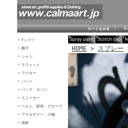
カートをみる
｜
マ
Tシャツ
HOME
>
スプレー
帽子
シャツ
スウェット
アウター
パンツ
バック、カバン
スニーカー
ベルト、財布、グローブ
アクセサリー、小物、
画材