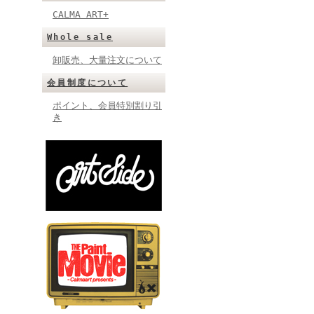
CALMA ART+
Whole sale
卸販売、大量注文について
会員制度について
ポイント、会員特別割り引
き