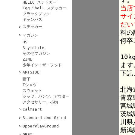
HELLO ステッカー
当店
Egg Shell ステッカー
ブラックブック
サイ
キャンバス
だい
ステッカー
料の
マガジン
何卒
HS
Stylefile
その他マガジン
10
ZINE
ます
少年イン・ザ・フッド
下記
ARTSIDE
帽子
Tシャツ
北海
スウェット
青森
シャツ、パンツ、アウター
アクセサリー、小物
宮城
calmaart
茨城
Standard and Grind
川県
UpperPlayGround
新潟
OBEY