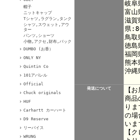
岐阜
帽子
富山
ニットキャップ
Tシャツ,ラグラン,タンク
滋賀
シャツ,スウェット,アウ
県:8
ター
パンツ,ショーツ
鳥取
小物,アクセ,財布,バック
徳島
DUMBO (お香）
福岡
ONLY NY
熊本
Quintin Co
沖縄
101アパレル
Official
発送について
【お
Chuck originals
商品
HUF
りま
Carhartt カーハート
の場
D9 Reserve
いま
リーバイス
【ク
WRUNG