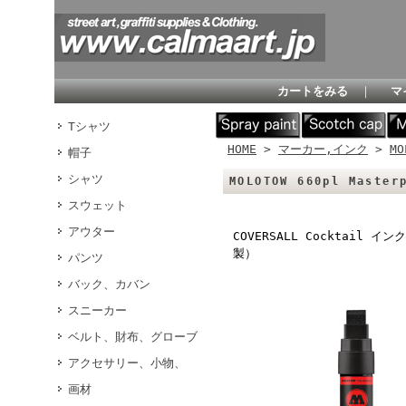
カートをみる
｜
マ
Tシャツ
HOME
>
マーカー,インク
>
MO
帽子
シャツ
MOLOTOW 660pl Maste
スウェット
アウター
COVERSALL Cocktail 
製）
パンツ
バック、カバン
スニーカー
ベルト、財布、グローブ
アクセサリー、小物、
画材