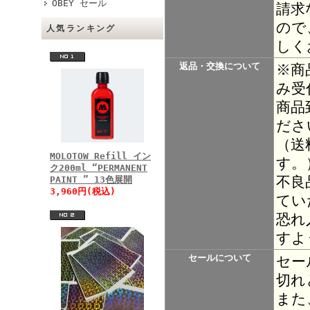
OBEY セール
請求
ので
人気ランキング
しく
返品・交換について
※商
み受
商品
ださ
（送
MOLOTOW Refill イン
す。
ク200ml “PERMANENT
不良
PAINT ” 13色展開
3,960円(税込)
てい
恐れ
すよ
セールについて
セー
切れ
また