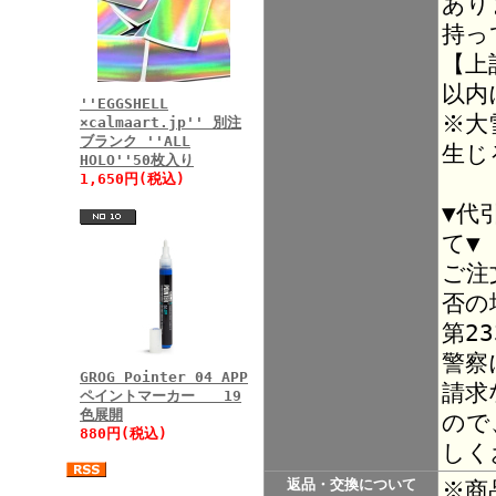
あり
持っ
【上
以内
''EGGSHELL
※大
×calmaart.jp'' 別注
ブランク ''ALL
生じ
HOLO''50枚入り
1,650円(税込)
▼代
て▼
ご注
否の
第2
警察
GROG Pointer 04 APP
請求
ペイントマーカー 19
色展開
ので
880円(税込)
しく
返品・交換について
※商