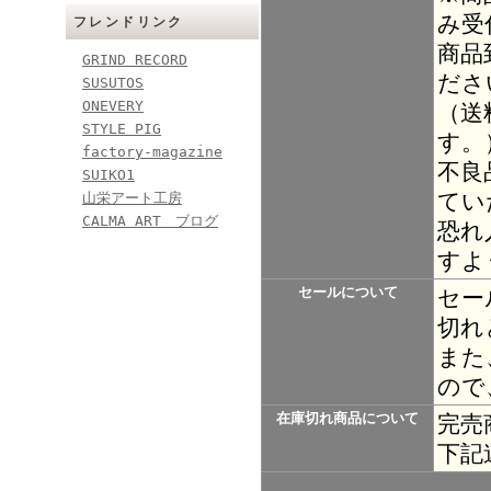
み受
フレンドリンク
商品
GRIND RECORD
ださ
SUSUTOS
ONEVERY
（送
STYLE PIG
す。
factory-magazine
不良
SUIKO1
てい
山栄アート工房
CALMA ART ブログ
恐れ
すよ
セールについて
セー
切れ
また
ので
在庫切れ商品について
完売
下記