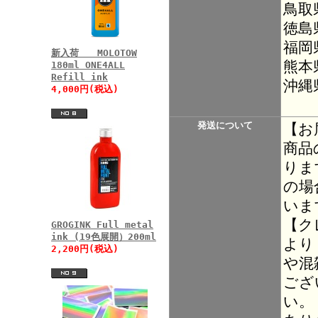
鳥取
徳島
福岡
新入荷 MOLOTOW
熊本
180ml ONE4ALL
Refill ink
沖縄
4,000円(税込)
発送について
【お
商品
りま
の場
いま
【ク
GROGINK Full metal
ink (19色展開）200ml
より
2,200円(税込)
や混
ござ
い。