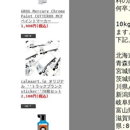
料の
何卒
GROG Mercury Chrome
Paint CUTTER08 MCP
ペイントマーカー
10
1,980円(税込)
ます
下記
北海
青森
宮城
茨城
calmaart.jp オリジナ
川県
ル ''トラックブランク
sticker''70枚セット
新潟
2,100円(税込)
岐阜
富山
滋賀
県:8