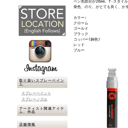
ペン先部分が20mm、T-スタイル
発色、のり、がとても良く、か
カラー:
クローム
ゴールド
ブラック
コッパー(銅色)
レッド
ブルー
取り扱いスプレーペイン
ト
スプレーペイント
スプレーノズル
アーティスト関連アイテ
ム、作品
店舗情報