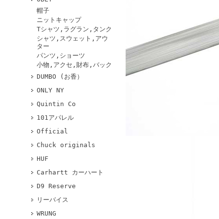
帽子
ニットキャップ
Tシャツ,ラグラン,タンク
シャツ,スウェット,アウ
ター
パンツ,ショーツ
小物,アクセ,財布,バック
DUMBO (お香）
ONLY NY
Quintin Co
101アパレル
Official
Chuck originals
HUF
Carhartt カーハート
D9 Reserve
リーバイス
WRUNG