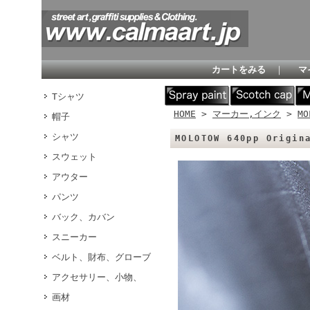
カートをみる
｜
マ
Tシャツ
HOME
>
マーカー,インク
>
MO
帽子
シャツ
MOLOTOW 640pp Orig
スウェット
アウター
パンツ
バック、カバン
スニーカー
ベルト、財布、グローブ
アクセサリー、小物、
画材