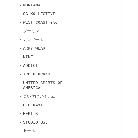
MONTANA
OG KOLLECTIVE
WEST COAST etc
グーリン
カンゴール
ARMY WEAR
NIKE
ADDICT
TRUCK BRAND
UNITED SPORTS OF
AMERICA
買い付けアイテム
OLD NAVY
HEKTIK
STUDIO BSB
セール