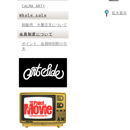
CALMA ART+
拡大表示
Whole sale
卸販売、大量注文について
会員制度について
ポイント、会員特別割り引
き