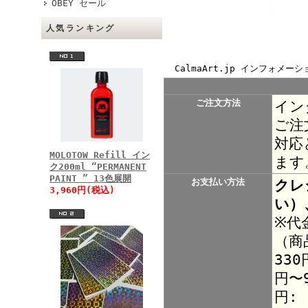
OBEY セール
人気ランキング
CalmaArt.jp インフォメーシ
ご注文方法
イン
ご注
対応
MOLOTOW Refill イン
ます
ク200ml “PERMANENT
PAINT ” 13色展開
お支払い方法
クレ
3,960円(税込)
い）
※代
（商
330
円〜9
円: