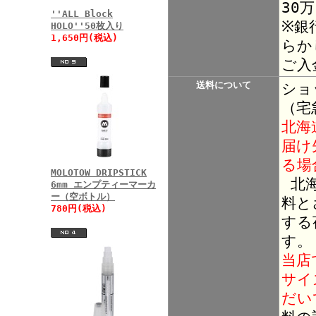
30
''ALL Block
※銀
HOLO''50枚入り
1,650円(税込)
らか
ご入
送料について
ショ
（宅
北海
届け
る場
MOLOTOW DRIPSTICK
北海
6mm エンプティーマーカ
ー（空ボトル）
料と
780円(税込)
する
す。
当店
サイ
だい