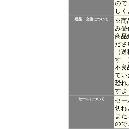
ので
しく
返品・交換について
※商
み受
商品
ださ
（送
す。
不良
てい
恐れ
すよ
セールについて
セー
切れ
また
ので