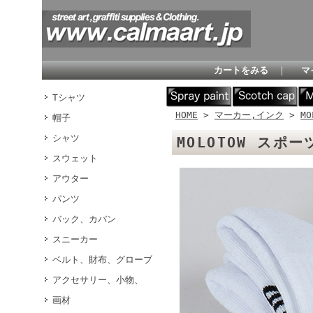
カートをみる
｜
マ
Tシャツ
HOME
>
マーカー,インク
>
MO
帽子
シャツ
MOLOTOW ス
スウェット
アウター
パンツ
バック、カバン
スニーカー
ベルト、財布、グローブ
アクセサリー、小物、
画材