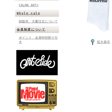
CALMA ART+
Whole sale
卸販売、大量注文について
会員制度について
ポイント、会員特別割り引
き
拡大表示