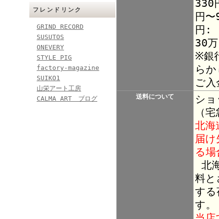
330
フレンドリンク
円〜9
GRIND RECORD
円:
SUSUTOS
30
ONEVERY
※銀
STYLE PIG
らか
factory-magazine
SUIKO1
ご入
山栄アート工房
送料について
ショ
CALMA ART ブログ
（宅
北海
届け
る場
北海
料と
する
す。
当店