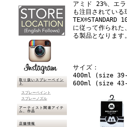
アミド 23%、エ
も注目されている環
TEX®STANDAR
に従って作られた
る製品となります
サイズ：
400ml (size 39
取り扱いスプレーペイン
600ml (size 43
ト
スプレーペイント
スプレーノズル
アーティスト関連アイテ
ム、作品
店舗情報