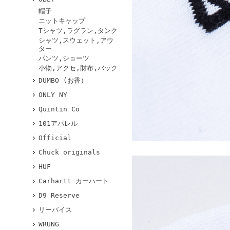
帽子
ニットキャップ
Tシャツ,ラグラン,タンク
シャツ,スウェット,アウ
ター
パンツ,ショーツ
小物,アクセ,財布,バック
DUMBO (お香）
ONLY NY
Quintin Co
101アパレル
Official
Chuck originals
HUF
Carhartt カーハート
D9 Reserve
リーバイス
WRUNG