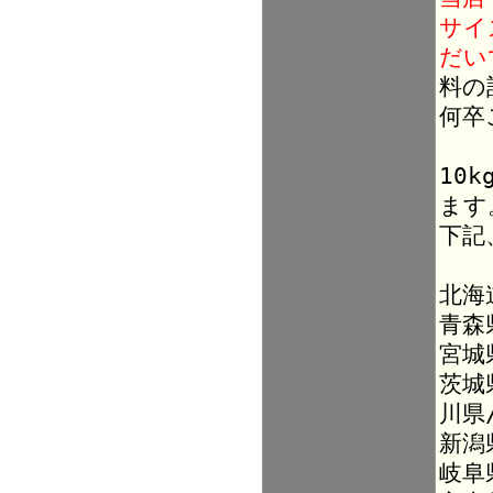
サイ
だい
料の
何卒
10
ます
下記
北海
青森
宮城
茨城
川県
新潟
岐阜