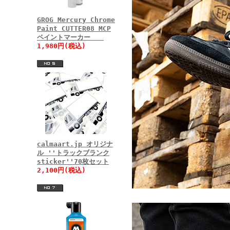
GROG Mercury Chrome
Paint CUTTER08 MCP
ペイントマーカー
1,980円(税込)
calmaart.jp オリジナ
ル ''トラックブランク
sticker''70枚セット
2,100円(税込)