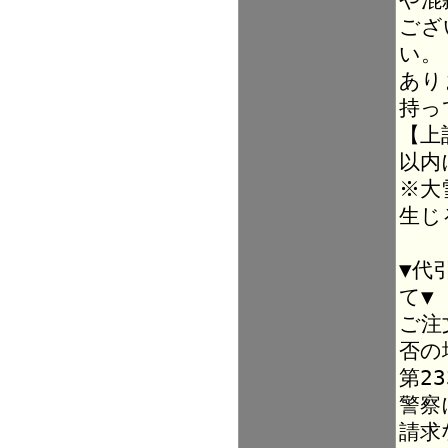
ござ
い。
あり
持っ
【上
以内
※大
生じ
▼代
て▼
ご注
否の
第2
警察
請求