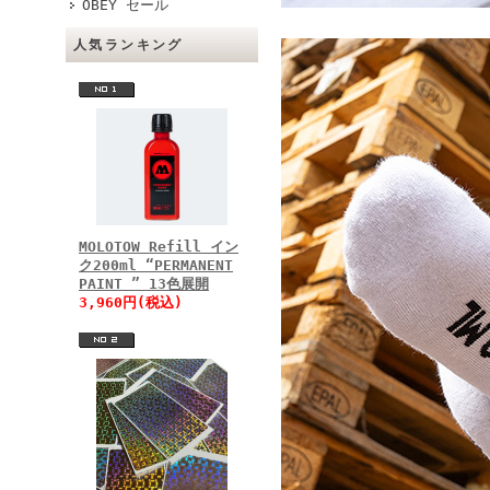
OBEY セール
人気ランキング
MOLOTOW Refill イン
ク200ml “PERMANENT
PAINT ” 13色展開
3,960円(税込)