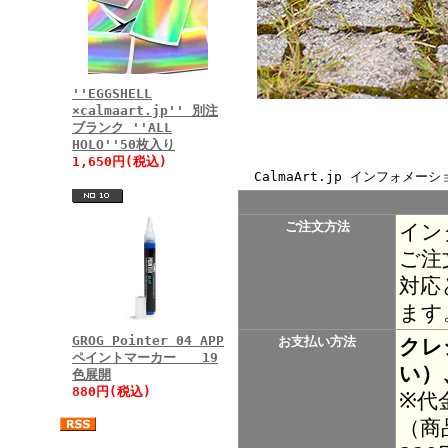
''EGGSHELL
×calmaart.jp'' 別注
ブランク ''ALL
HOLO''50枚入り
1,650円(税込)
CalmaArt.jp インフォメーシ
ご注文方法
イン
ご注
対応
ます
GROG Pointer 04 APP
お支払い方法
クレ
ペイントマーカー 19
い）
色展開
880円(税込)
※代
（商