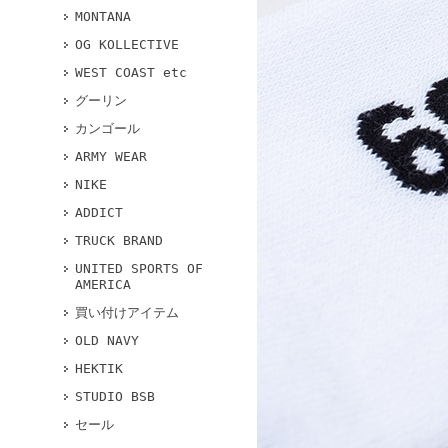
MONTANA
OG KOLLECTIVE
WEST COAST etc
グーリン
カンゴール
ARMY WEAR
NIKE
ADDICT
TRUCK BRAND
UNITED SPORTS OF
AMERICA
買い付けアイテム
OLD NAVY
HEKTIK
STUDIO BSB
セール