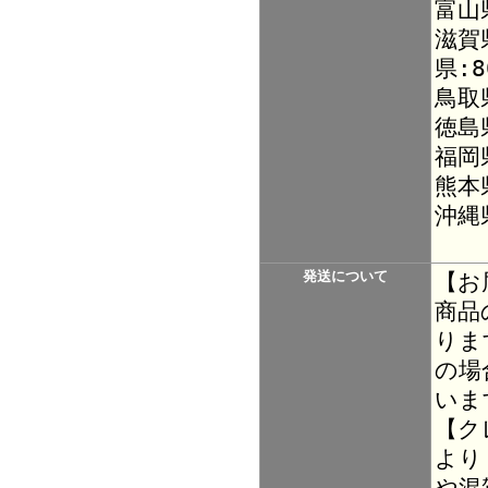
富山
滋賀
県:8
鳥取
徳島
福岡
熊本
沖縄
発送について
【お
商品
りま
の場
いま
【ク
より
や混