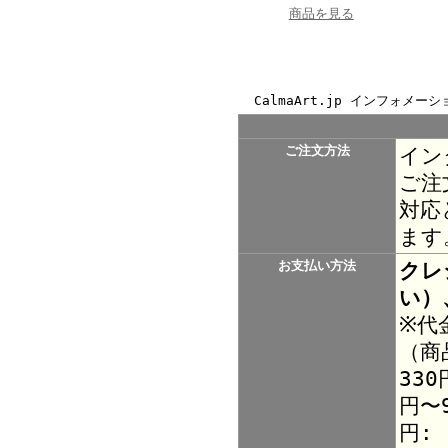
商品を見る
CalmaArt.jp インフォメーシ
ご注文方法
イン
ご注
対応
ます
お支払い方法
クレ
い）
※代
（商
330
円〜9
円: