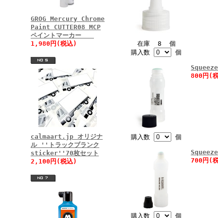
GROG Mercury Chrome
Paint CUTTER08 MCP
ペイントマーカー
1,980円(税込)
在庫 8 個
購入数
個
Squee
800円(
calmaart.jp オリジナ
購入数
個
ル ''トラックブランク
Squee
sticker''70枚セット
700円(
2,100円(税込)
購入数
個