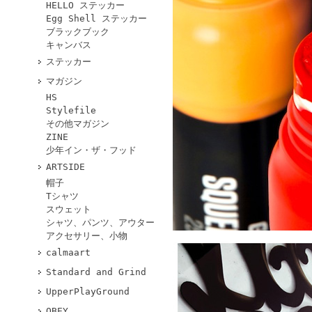
HELLO ステッカー
Egg Shell ステッカー
ブラックブック
キャンバス
ステッカー
マガジン
HS
Stylefile
その他マガジン
ZINE
少年イン・ザ・フッド
ARTSIDE
帽子
Tシャツ
スウェット
シャツ、パンツ、アウター
アクセサリー、小物
calmaart
Standard and Grind
UpperPlayGround
OBEY