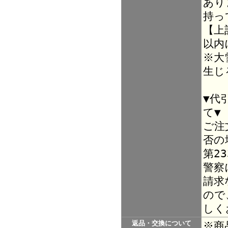
あり
持っ
【上
以内
※大
生じ
▼代
て▼
ご注
否の
第2
警察
請求
ので
しく
返品・交換について
※商