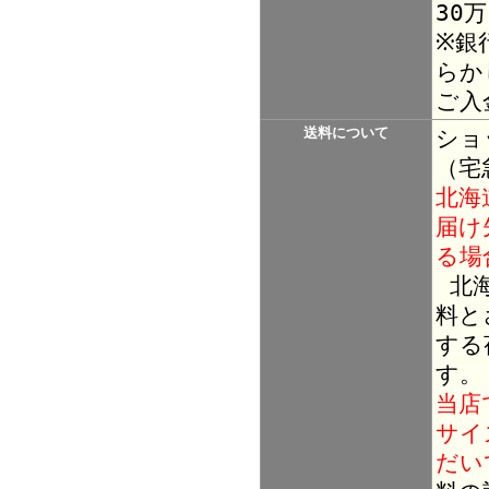
30
※銀
らか
ご入
送料について
ショ
（宅
北海
届け
る場
北海
料と
する
す。
当店
サイ
だい