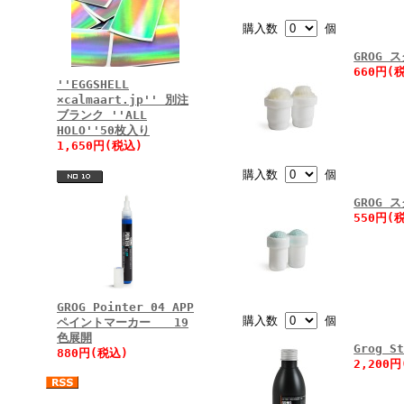
購入数
個
GROG 
660円(
''EGGSHELL
×calmaart.jp'' 別注
ブランク ''ALL
HOLO''50枚入り
1,650円(税込)
購入数
個
GROG 
550円(
GROG Pointer 04 APP
購入数
個
ペイントマーカー 19
色展開
Grog S
880円(税込)
2,200