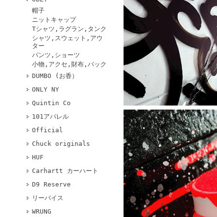
帽子
ニットキャップ
Tシャツ,ラグラン,タンク
シャツ,スウェット,アウ
ター
パンツ,ショーツ
小物,アクセ,財布,バック
DUMBO (お香）
ONLY NY
Quintin Co
101アパレル
Official
Chuck originals
HUF
Carhartt カーハート
D9 Reserve
リーバイス
WRUNG