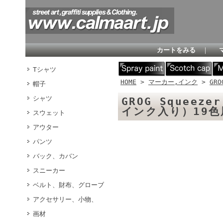
カートをみる
｜
Tシャツ
HOME
>
マーカー,インク
>
GRO
帽子
シャツ
GROG Squeeze
インク入り）19色
スウェット
アウター
パンツ
バック、カバン
スニーカー
ベルト、財布、グローブ
アクセサリー、小物、
画材