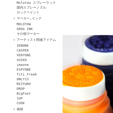
Molotow スプレーラック
国内スプレーノズル
ロックペイント
マーカー,インク
MOLOTOW
GROG INK
その他マーカー
アーティスト関連アイテム
ZENONE
CASPER
VERYONE
SUIKO
imaone
ESPYONE
Titi Freak
ONLY13
MIZYURO
DROP
BigFoot
1UP
COOK
画材