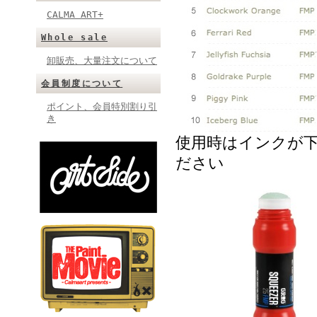
CALMA ART+
Whole sale
卸販売、大量注文について
会員制度について
ポイント、会員特別割り引
き
使用時はインクが
ださい