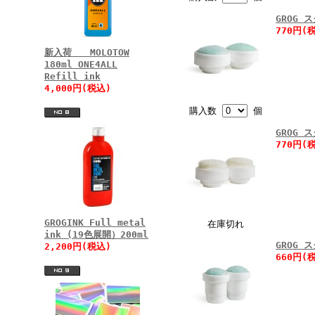
GROG 
770円(
新入荷 MOLOTOW
180ml ONE4ALL
Refill ink
4,000円(税込)
購入数
個
GROG 
770円(
GROGINK Full metal
在庫切れ
ink (19色展開）200ml
GROG 
2,200円(税込)
660円(