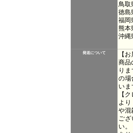
鳥取
徳島
福岡
熊本
沖縄
発送について
【お
商品
りま
の場
いま
【ク
より
や混
ござ
い。