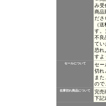
み受
商品
ださ
（送
す。
不良
てい
恐れ
すよ
セールについて
セー
切れ
また
ので
在庫切れ商品について
完売
下記