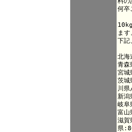
料の
何卒
10
ます
下記
北海
青森
宮城
茨城
川県
新潟
岐阜
富山
滋賀
県:8