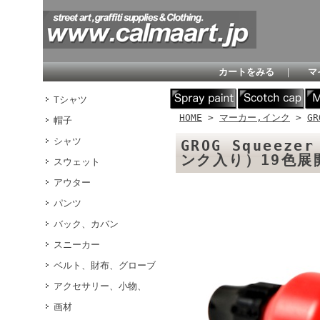
カートをみる
｜
マ
Tシャツ
HOME
>
マーカー,インク
>
GR
帽子
シャツ
GROG Squeeze
ンク入り）19色展
スウェット
アウター
パンツ
バック、カバン
スニーカー
ベルト、財布、グローブ
アクセサリー、小物、
画材