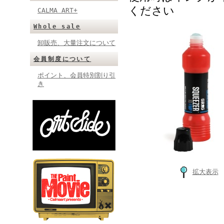
ください
CALMA ART+
Whole sale
卸販売、大量注文について
会員制度について
ポイント、会員特別割り引
き
拡大表示