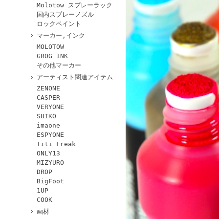
Molotow スプレーラック
国内スプレーノズル
ロックペイント
マーカー,インク
MOLOTOW
GROG INK
その他マーカー
アーティスト関連アイテム
ZENONE
CASPER
VERYONE
SUIKO
imaone
ESPYONE
Titi Freak
ONLY13
MIZYURO
DROP
BigFoot
1UP
COOK
画材