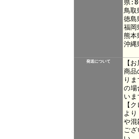
県:8
鳥取
徳島
福岡
熊本
沖縄
発送について
【お
商品
りま
の場
いま
【ク
より
や混
ござ
い。