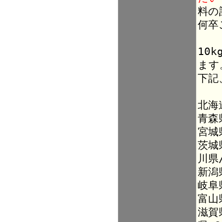
料の
何卒
10
ます
下記
北海
青森
宮城
茨城
川県
新潟
岐阜
富山
滋賀