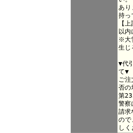
あり
持っ
【上
以内
※大
生じ
▼代
て▼
ご注
否の
第2
警察
請求
ので
しく