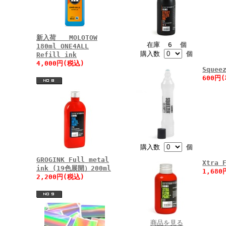
新入荷 MOLOTOW
在庫 6 個
180ml ONE4ALL
購入数
個
Refill ink
4,000円(税込)
Sque
600円
購入数
個
GROGINK Full metal
Xtra 
ink (19色展開）200ml
1,68
2,200円(税込)
商品を見る