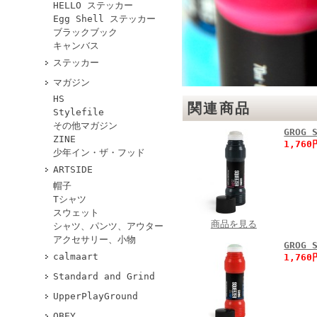
HELLO ステッカー
Egg Shell ステッカー
ブラックブック
キャンバス
ステッカー
マガジン
HS
関連商品
Stylefile
その他マガジン
GROG 
ZINE
1,76
少年イン・ザ・フッド
ARTSIDE
帽子
Tシャツ
スウェット
商品を見る
シャツ、パンツ、アウター
アクセサリー、小物
GROG
calmaart
1,76
Standard and Grind
UpperPlayGround
OBEY