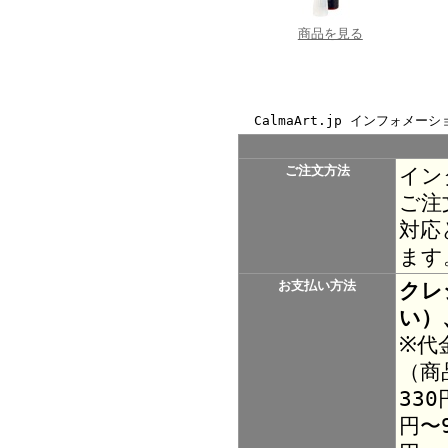
商品を見る
CalmaArt.jp インフォメーシ
ご注文方法
イン
ご注
対応
ます
お支払い方法
クレ
い）
※代
（商
330
円〜9