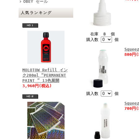
OBEY セール
人気ランキング
在庫 8 個
購入数
個
Sque
800円
MOLOTOW Refill イン
ク200ml “PERMANENT
PAINT ” 13色展開
3,960円(税込)
購入数
個
Sque
700円