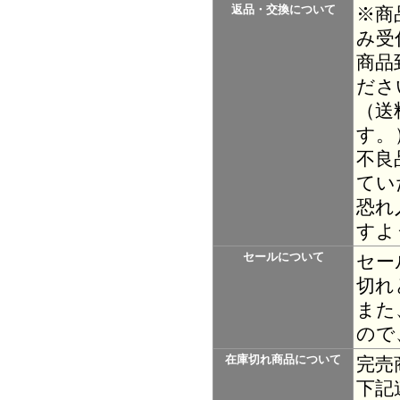
返品・交換について
※商
み受
商品
ださ
（送
す。
不良
てい
恐れ
すよ
セールについて
セー
切れ
また
ので
在庫切れ商品について
完売
下記