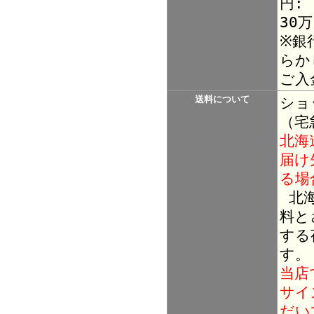
円:
30
※銀
らか
ご入
送料について
ショ
（宅
北海
届け
る場
北海
料と
する
す。
当店
サイ
だい