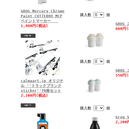
GROG Mercury Chrome
購入数
個
Paint CUTTER08 MCP
ペイントマーカー
GROG
1,980円(税込)
660円
購入数
個
GROG
550円
calmaart.jp オリジナ
ル ''トラックブランク
sticker''70枚セット
2,100円(税込)
購入数
個
Grog 
2,20