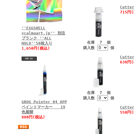
Cutt
715円
''EGGSHELL
×calmaart.jp'' 別注
ブランク ''ALL
在庫 7 個
HOLO''50枚入り
購入数
個
1,650円(税込)
Cutt
638円
在庫 7 個
購入数
個
GROG Pointer 04 APP
ペイントマーカー 19
Cutt
色展開
550円
880円(税込)