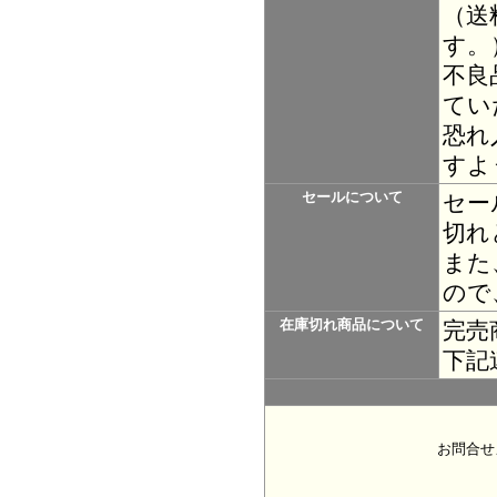
（送
す。
不良
てい
恐れ
すよ
セールについて
セー
切れ
また
ので
在庫切れ商品について
完売
下記
お問合せ