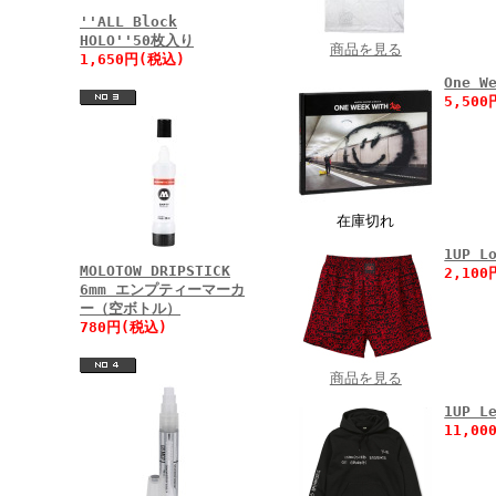
''ALL Block
HOLO''50枚入り
商品を見る
1,650円(税込)
One W
5,50
在庫切れ
1UP 
MOLOTOW DRIPSTICK
2,10
6mm エンプティーマーカ
ー（空ボトル）
780円(税込)
商品を見る
1UP 
11,0