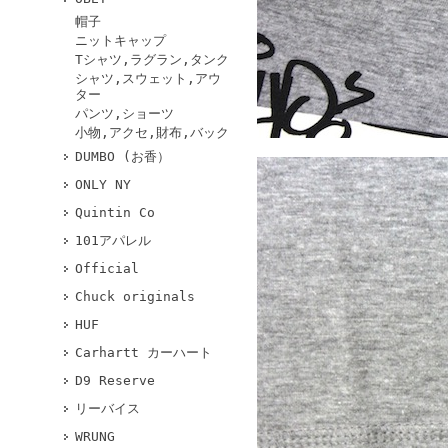
帽子
ニットキャップ
Tシャツ,ラグラン,タンク
シャツ,スウェット,アウ
ター
パンツ,ショーツ
小物,アクセ,財布,バック
DUMBO (お香）
ONLY NY
Quintin Co
101アパレル
Official
Chuck originals
HUF
Carhartt カーハート
D9 Reserve
リーバイス
WRUNG