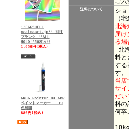
ご入
送料について
ショ
（宅
北海
''EGGSHELL
×calmaart.jp'' 別注
届け
ブランク ''ALL
る場
HOLO''50枚入り
1,650円(税込)
北海
料と
する
す。
当店
サイ
だい
GROG Pointer 04 APP
料の
ペイントマーカー 19
色展開
何卒
880円(税込)
10