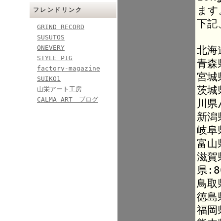
ます
フレンドリンク
下記
GRIND RECORD
SUSUTOS
ONEVERY
北海
STYLE PIG
青森
factory-magazine
宮城
SUIKO1
茨城
山栄アート工房
CALMA ART ブログ
川県
新潟
岐阜
富山
滋賀
県:8
鳥取
徳島
福岡