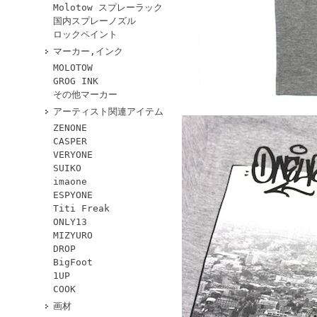
Molotow スプレーラック
国内スプレーノズル
ロックペイント
マーカー,インク
MOLOTOW
GROG INK
その他マーカー
アーティスト関連アイテム
ZENONE
CASPER
VERYONE
SUIKO
imaone
ESPYONE
Titi Freak
ONLY13
MIZYURO
DROP
BigFoot
1UP
COOK
画材