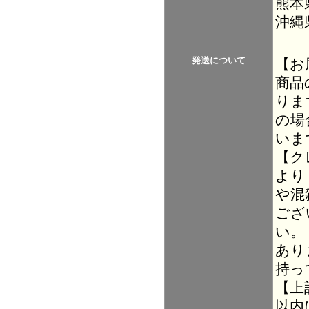
熊本
沖縄
発送について
【お
商品
りま
の場
いま
【ク
より
や混
ござ
い。
あり
持っ
【上
以内