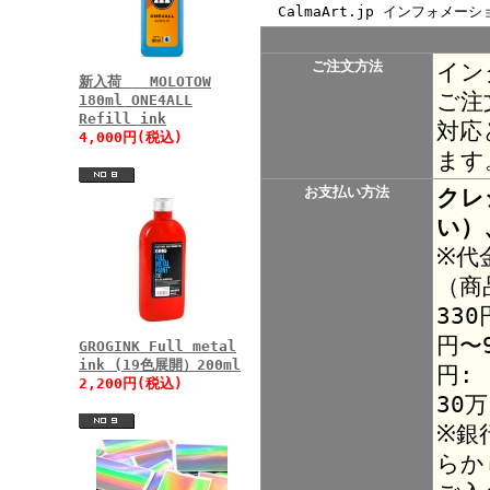
CalmaArt.jp インフォメーシ
ご注文方法
イン
新入荷 MOLOTOW
ご注
180ml ONE4ALL
Refill ink
対応
4,000円(税込)
ます
お支払い方法
クレ
い）
※代
（商
330
円〜9
GROGINK Full metal
ink (19色展開）200ml
円:
2,200円(税込)
30
※銀
らか