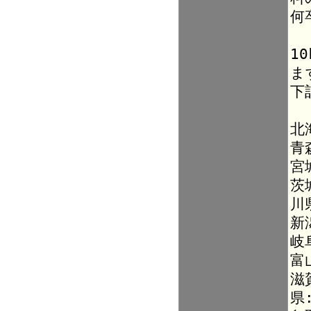
何
1
ま
下
北
青
宮
茨
川
新
岐
富
滋
県