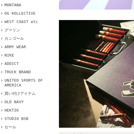
MONTANA
OG KOLLECTIVE
WEST COAST etc
グーリン
カンゴール
ARMY WEAR
NIKE
ADDICT
TRUCK BRAND
UNITED SPORTS OF
AMERICA
買い付けアイテム
OLD NAVY
HEKTIK
STUDIO BSB
セール