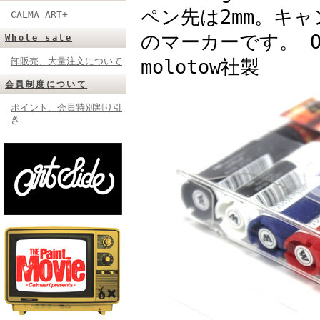
ペン先は2mm。キ
CALMA ART+
のマーカーです。 O
Whole sale
卸販売、大量注文について
molotow社製
会員制度について
ポイント、会員特別割り引
き