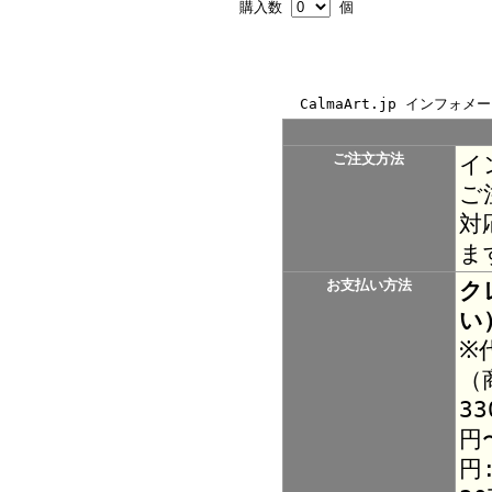
購入数
個
CalmaArt.jp インフォメ
ご注文方法
イ
ご
対
ま
お支払い方法
ク
い
※
（
33
円〜
円