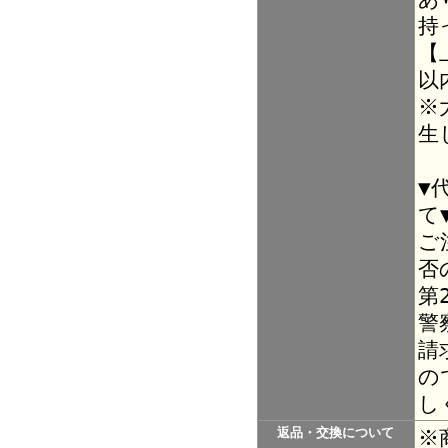
持
【
以
※
生
▼
て
ご
否
第
警
請
の
し
返品・交換について
※