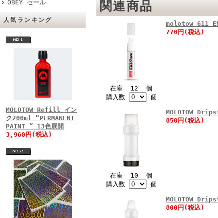
OBEY セール
関連商品
人気ランキング
molotow 611 
770円(税込)
在庫 12 個
購入数
個
MOLOTOW Refill イン
MOLOTOW Drips
ク200ml “PERMANENT
850円(税込)
PAINT ” 13色展開
3,960円(税込)
在庫 10 個
購入数
個
MOLOTOW Drips
800円(税込)