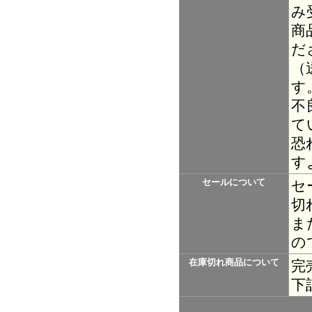
み
商
だ
（
す
不
て
恐
す
セールについて
セ
切
ま
の
在庫切れ商品について
完
下