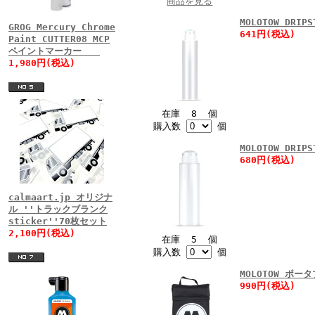
商品を見る
MOLOTOW DR
GROG Mercury Chrome
641円(税込)
Paint CUTTER08 MCP
ペイントマーカー
1,980円(税込)
在庫 8 個
購入数
個
MOLOTOW DR
680円(税込)
calmaart.jp オリジナ
ル ''トラックブランク
sticker''70枚セット
2,100円(税込)
在庫 5 個
購入数
個
MOLOTOW ポ
990円(税込)