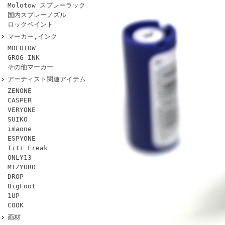
Molotow スプレーラック
国内スプレーノズル
ロックペイント
マーカー,インク
MOLOTOW
GROG INK
その他マーカー
アーティスト関連アイテム
ZENONE
CASPER
VERYONE
SUIKO
imaone
ESPYONE
Titi Freak
ONLY13
MIZYURO
DROP
BigFoot
1UP
COOK
画材