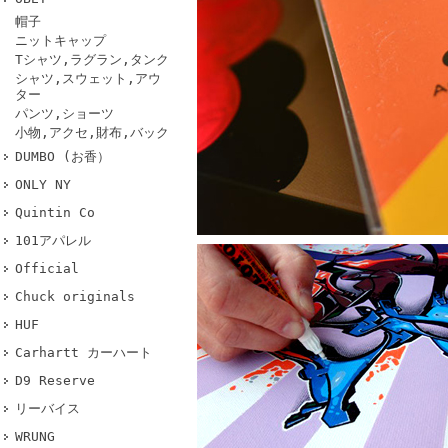
帽子
ニットキャップ
Tシャツ,ラグラン,タンク
シャツ,スウェット,アウ
ター
パンツ,ショーツ
小物,アクセ,財布,バック
DUMBO (お香）
ONLY NY
Quintin Co
101アパレル
Official
Chuck originals
HUF
Carhartt カーハート
D9 Reserve
リーバイス
WRUNG