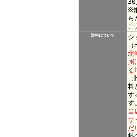
3
※
ら
ご
送料について
シ
（
北
届
る
北
料
す
す
当
サ
だ
料