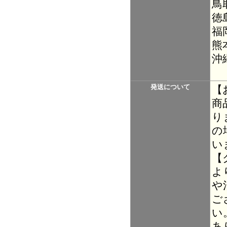
鳥
徳
福
熊
沖
発送について
【
商
り
の
い
【
よ
や
ご
い
あ