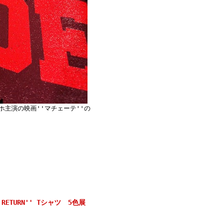
トレホ主演の映画''マチェーテ''の
 ''RETURN'' Tシャツ 5色展