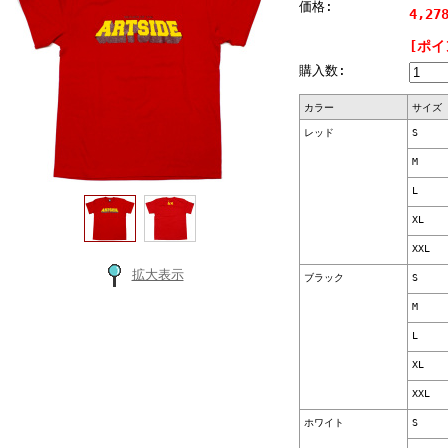
価格:
4,27
[ポイ
購入数:
カラー
サイズ
レッド
S
M
L
XL
XXL
拡大表示
ブラック
S
M
L
XL
XXL
ホワイト
S