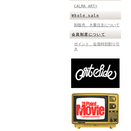
CALMA ART+
Whole sale
卸販売、大量注文について
会員制度について
ポイント、会員特別割り引
き