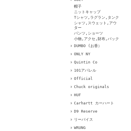
帽子
ニットキャップ
Tシャツ,ラグラン,タンク
シャツ,スウェット,アウ
ター
パンツ,ショーツ
小物,アクセ,財布,バック
DUMBO (お香）
ONLY NY
Quintin Co
101アパレル
Official
Chuck originals
HUF
Carhartt カーハート
D9 Reserve
リーバイス
WRUNG