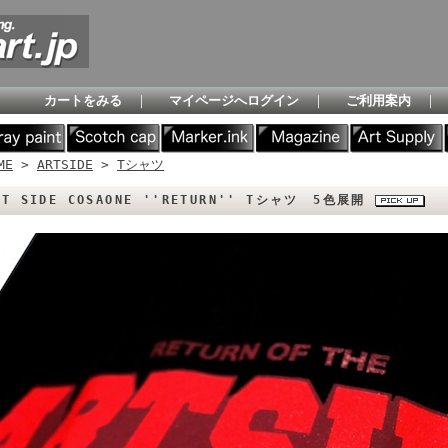
カートをみる
｜
マイページへログイン
｜
ご利用案内
｜
ME
>
ARTSIDE
>
Tシャツ
RT SIDE COSAONE ''RETURN'' Tシャツ 5色展開