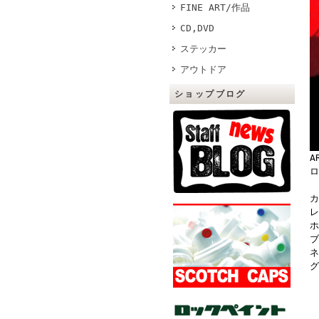
FINE ART/作品
CD,DVD
ステッカー
アウトドア
ショップブログ
A
ロ
カ
レ
ホ
ブ
ネ
グ