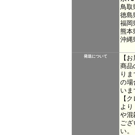
鳥取
徳島
福岡
熊本
沖縄
発送について
【お
商品
りま
の場
いま
【ク
より
や混
ござ
い。