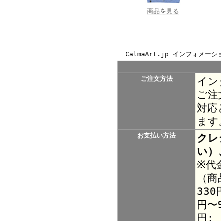
商品を見る
CalmaArt.jp インフォメーシ
ご注文方法
イン
ご注
対応
ます
お支払い方法
クレ
い）
※代
（商
330
円〜9
円: