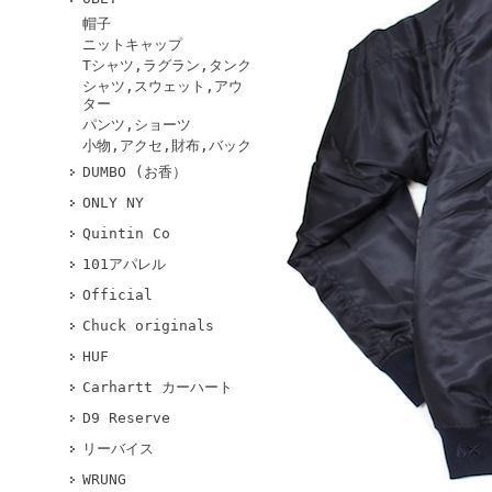
帽子
ニットキャップ
Tシャツ,ラグラン,タンク
シャツ,スウェット,アウ
ター
パンツ,ショーツ
小物,アクセ,財布,バック
DUMBO (お香）
ONLY NY
Quintin Co
101アパレル
Official
Chuck originals
HUF
Carhartt カーハート
D9 Reserve
リーバイス
WRUNG