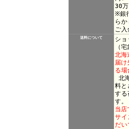
30
※銀
らか
ご入
送料について
ショ
（宅
北海
届け
る場
北海
料と
する
す。
当店
サイ
だい