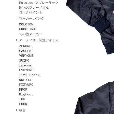
Molotow スプレーラック
国内スプレーノズル
ロックペイント
マーカー,インク
MOLOTOW
GROG INK
その他マーカー
アーティスト関連アイテム
ZENONE
CASPER
VERYONE
SUIKO
imaone
ESPYONE
Titi Freak
ONLY13
MIZYURO
DROP
BigFoot
1UP
COOK
画材