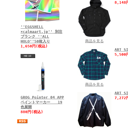
8,14
''EGGSHELL
×calmaart.jp'' 別注
ブランク ''ALL
商品を見る
HOLO''50枚入り
1,650円(税込)
ART 
5,50
商品を見る
ART 
GROG Pointer 04 APP
7,27
ペイントマーカー 19
色展開
880円(税込)