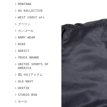
MONTANA
OG KOLLECTIVE
WEST COAST etc
グーリン
カンゴール
ARMY WEAR
NIKE
ADDICT
TRUCK BRAND
UNITED SPORTS OF
AMERICA
買い付けアイテム
OLD NAVY
HEKTIK
STUDIO BSB
セール