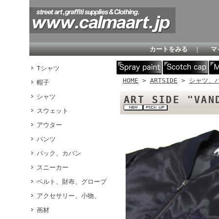
カートをみる
｜
マ
Tシャツ
HOME
>
ARTSIDE
>
シャツ、
帽子
シャツ
ART SIDE "V
スウェット
アウター
パンツ
バック、カバン
スニーカー
ベルト、財布、グローブ
アクセサリー、小物、
画材