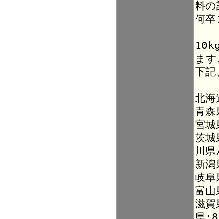
料の
何卒
10
ます
下記
北海
青森
宮城
茨城
川県
新潟
岐阜
富山
滋賀
県:8