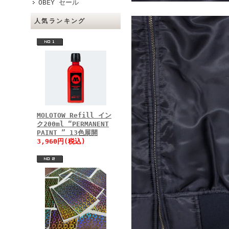
OBEY セール
人気ランキング
MOLOTOW Refill イン
ク200ml “PERMANENT
PAINT ” 13色展開
3,960円(税込)