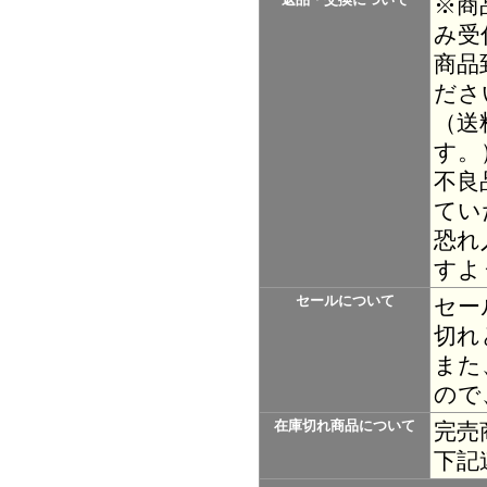
※商
み受
商品
ださ
（送
す。
不良
てい
恐れ
すよ
セールについて
セー
切れ
また
ので
在庫切れ商品について
完売
下記