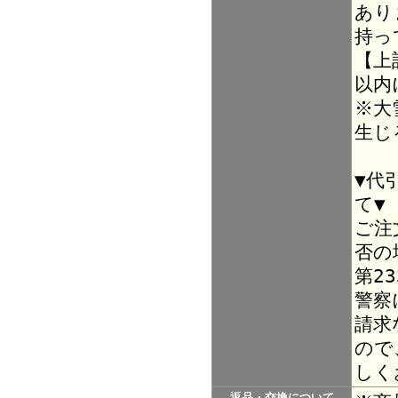
あり
持っ
【上
以内
※大
生じ
▼代
て▼
ご注
否の
第2
警察
請求
ので
しく
返品・交換について