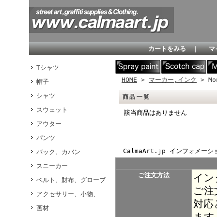
カートをみる
｜
マ
Tシャツ
HOME
>
マーカー,インク
> Mo
帽子
シャツ
商品一覧
スウェット
該当商品はありません
アウター
パンツ
CalmaArt.jp インフォメーシ
バック、カバン
スニーカー
ご注文方法
イン
ベルト、財布、グローブ
ご注
アクセサリー、小物、
対応
画材
ます