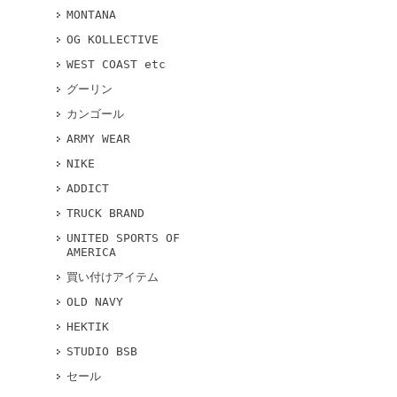
MONTANA
OG KOLLECTIVE
WEST COAST etc
グーリン
カンゴール
ARMY WEAR
NIKE
ADDICT
TRUCK BRAND
UNITED SPORTS OF
AMERICA
買い付けアイテム
OLD NAVY
HEKTIK
STUDIO BSB
セール