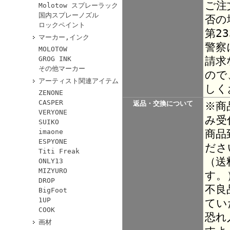
ご注
Molotow スプレーラック
国内スプレーノズル
否の
ロックペイント
第2
マーカー,インク
警察
MOLOTOW
請求
GROG INK
その他マーカー
ので
アーティスト関連アイテム
しく
ZENONE
CASPER
返品・交換について
※商
VERYONE
み受
SUIKO
商品
imaone
ESPYONE
ださ
Titi Freak
（送
ONLY13
MIZYURO
す。
DROP
不良
BigFoot
1UP
てい
COOK
恐れ
画材