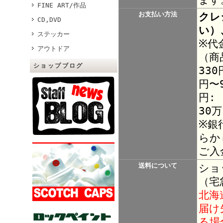
FINE ART/作品
お支払い方法
クレ
CD,DVD
い）
ステッカー
※代
アウトドア
（商
ショップブログ
330
円〜9
円:
30
※銀
らか
ご入
送料について
ショ
（宅
北海
届け
る場