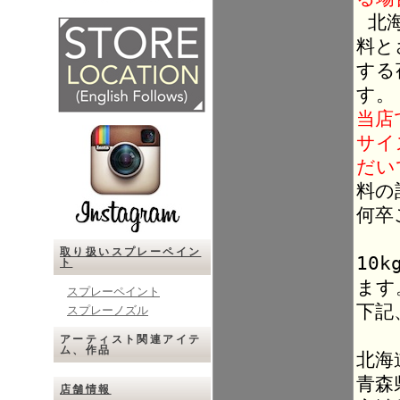
北海
料と
する
す。
当店
サイ
だい
料の
何卒
取り扱いスプレーペイン
10
ト
ます
スプレーペイント
下記
スプレーノズル
アーティスト関連アイテ
ム、作品
北海
青森
店舗情報