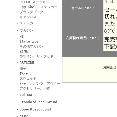
すよ
HELLO ステッカー
Egg Shell ステッカー
セールについて
セー
ブラックブック
切れ
キャンバス
また
ステッカー
ので
マガジン
HS
在庫切れ商品について
完売
Stylefile
下記
その他マガジン
ZINE
少年イン・ザ・フッド
ARTSIDE
お問合せ
帽子
Tシャツ
スウェット
シャツ、パンツ、アウター
アクセサリー、小物
calmaart
Standard and Grind
UpperPlayGround
OBEY