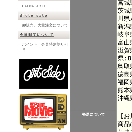
宮城
CALMA ART+
茨城
Whole sale
川県
新潟
卸販売、大量注文について
岐阜
会員制度について
富山
ポイント、会員特別割り引
滋賀
き
県:8
鳥取
徳島
福岡
熊本
沖縄
発送について
【お
商品
りま