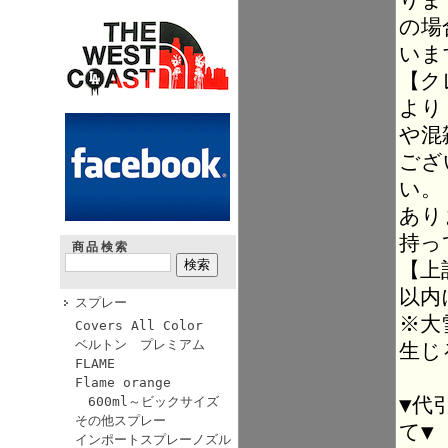
の場
いま
【ク
より
や混
ござ
い。
あり
持っ
商品検索
【上
以内
スプレー
※大
Covers All Color
ベルトン プレミアム
生じ
FLAME
Flame orange
▼代
600ml～ビックサイズ
その他スプレー
て▼
インポートスプレーノズル